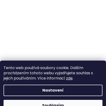
Tento web používá soubory cookie. Dalším
procházením tohoto webu vyjadřujete souhlas s
jejich používáním. Více informací
zde
.
Vytvořil Shoptet
Nastavení
Copyright 2026
Boty-boticky.cz
. Všechna práva
Souhlasím
vyhrazena.