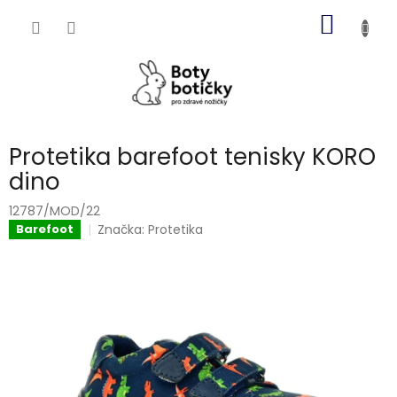
Přejít
NÁKUP
na
obsah
KOŠÍK
Protetika barefoot tenisky KORO
dino
12787/MOD/22
Značka:
Protetika
Barefoot