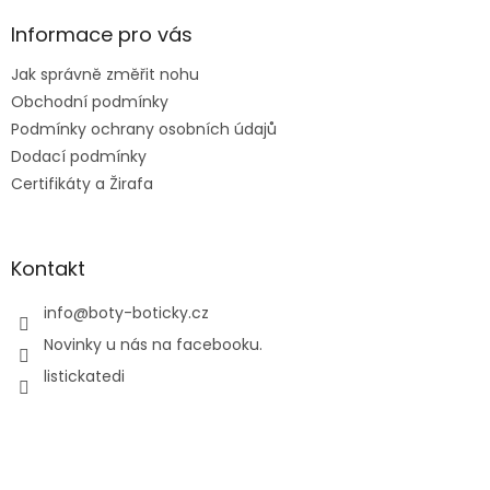
p
a
Informace pro vás
t
Jak správně změřit nohu
í
Obchodní podmínky
Podmínky ochrany osobních údajů
Dodací podmínky
Certifikáty a Žirafa
Kontakt
info
@
boty-boticky.cz
Novinky u nás na facebooku.
listickatedi