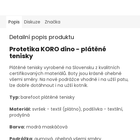
Popis
Diskuze
Značka
Detailní popis produktu
Protetika KORO dino - plátěné
tenisky
Plátěné tenisky vyrobené na Slovensku z kvalitních
certifikovaných materiálů. Boty jsou krásně ohebné
všemi směry. Na nové podrážce vhodné i na užší patu,
lze dobře dotáhnout i na užší kotník.
Typ:
barefoot plátěné tenisky
Materiál:
svršek - textil (plátno), podšívka - textilní,
prodyšná
Barva:
modrá maskáčová
Podrážka
: gumová, ohebná všemi směry