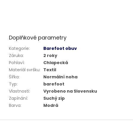
Doplňkové parametry
Kategorie
:
Barefoot obuv
Záruka
:
2 roky
Pohlaví
:
Chlapecká
Materiál svršku
:
Textil
Šířka
:
Normální noha
Typ
:
barefoot
Vlastnosti
:
Vyrobeno na Slovensku
Zapínání
:
Suchý zip
Barva
:
Modrá
Z
á