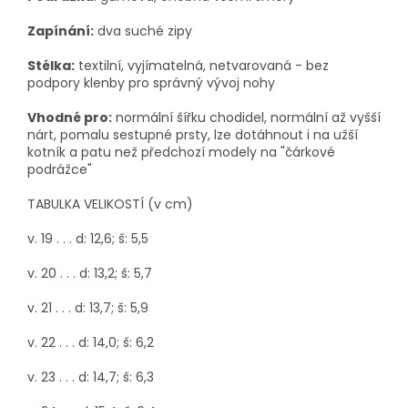
Zapínání:
dva suché zipy
Stélka:
textilní, vyjímatelná, netvarovaná -
bez
podpory klenby pro správný vývoj nohy
Vhodné pro:
normální šířku chodidel, normální až vyšší
nárt, pomalu sestupné prsty, lze dotáhnout i na užší
kotník a patu než předchozí modely na "čárkové
podrážce"
TABULKA VELIKOSTÍ (v cm)
v. 19 . . . d: 12,6; š: 5,5
v. 20 . . . d: 13,2; š: 5,7
v. 21 . . . d: 13,7; š: 5,9
v. 22 . . . d: 14,0; š: 6,2
v. 23 . . . d: 14,7; š: 6,3