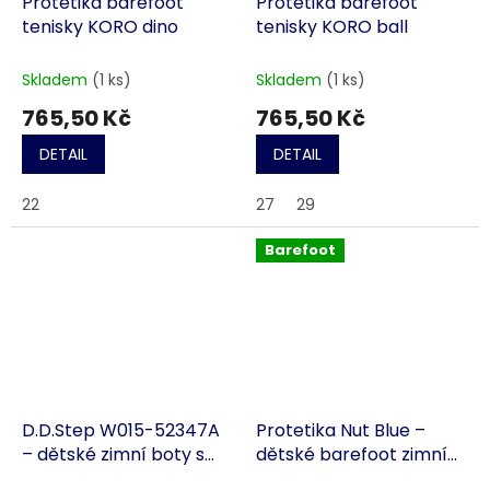
Protetika barefoot
Protetika barefoot
tenisky KORO dino
tenisky KORO ball
Skladem
(1 ks)
Skladem
(1 ks)
765,50 Kč
765,50 Kč
DETAIL
DETAIL
22
27
29
Barefoot
D.D.Step W015-52347A
Protetika Nut Blue –
– dětské zimní boty s
dětské barefoot zimní
kožíškem letadla, Royal
boty s membránou,