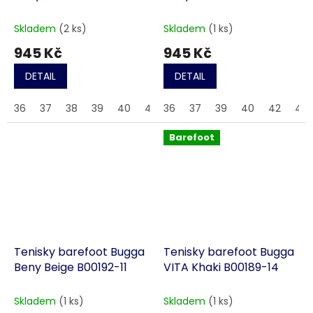
Skladem
(2 ks)
Skladem
(1 ks)
945 Kč
945 Kč
DETAIL
DETAIL
36
37
38
39
40
41
36
42
37
43
39
44
40
45
42
46
43
Barefoot
Tenisky barefoot Bugga
Tenisky barefoot Bugga
Beny Beige B00192-11
VITA Khaki B00189-14
Skladem
(1 ks)
Skladem
(1 ks)