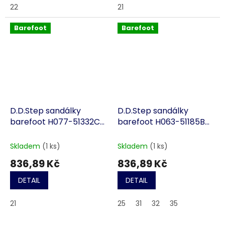
22
21
Barefoot
Barefoot
D.D.Step sandálky
D.D.Step sandálky
barefoot H077-51332C
barefoot H063-51185B
modro-oranžové
modré
Skladem
(1 ks)
Skladem
(1 ks)
836,89 Kč
836,89 Kč
DETAIL
DETAIL
21
25
31
32
35