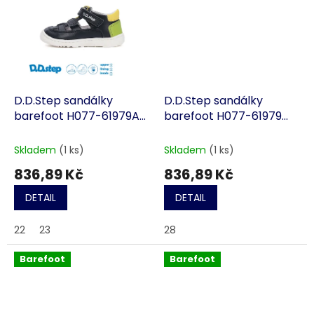
D.D.Step sandálky
D.D.Step sandálky
barefoot H077-61979A
barefoot H077-61979
černé
modré
Skladem
(1 ks)
Skladem
(1 ks)
836,89 Kč
836,89 Kč
DETAIL
DETAIL
22
23
28
Barefoot
Barefoot