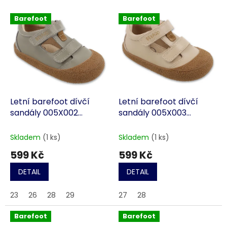
Barefoot
Barefoot
Letní barefoot dívčí
Letní barefoot dívčí
sandály 005X002
sandály 005X003
BEFADO SANDI šedé
BEFADO SANDI béžové
Skladem
(1 ks)
Skladem
(1 ks)
599 Kč
599 Kč
DETAIL
DETAIL
23
26
28
29
27
28
Barefoot
Barefoot