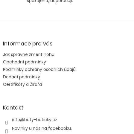
spokojená, doporučuji.
Z
á
p
a
Informace pro vás
t
Jak správně změřit nohu
í
Obchodní podmínky
Podmínky ochrany osobních údajů
Dodací podmínky
Certifikáty a Žirafa
Kontakt
info
@
boty-boticky.cz
Novinky u nás na facebooku.