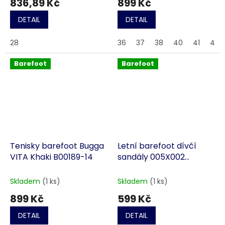
836,89 Kč
899 Kč
DETAIL
DETAIL
28
36
37
38
40
41
42
Barefoot
Barefoot
Tenisky barefoot Bugga
Letní barefoot dívčí
VITA Khaki B00189-14
sandály 005X002
BEFADO SANDI šedé
Skladem
(1 ks)
Skladem
(1 ks)
899 Kč
599 Kč
DETAIL
DETAIL