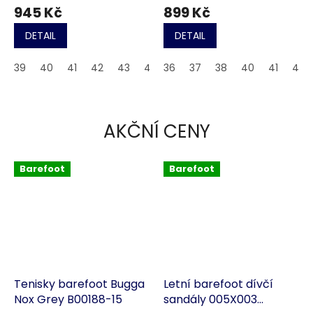
945 Kč
899 Kč
DETAIL
DETAIL
39
40
41
42
43
44
36
45
37
46
38
40
41
43
AKČNÍ CENY
Barefoot
Barefoot
Tenisky barefoot Bugga
Letní barefoot dívčí
Nox Grey B00188-15
sandály 005X003