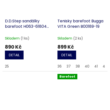
D.D.Step sandálky
Tenisky barefoot Bugga
barefoot H063-61804
VITA Green B00189-19
tm. modré
Skladem
(1 ks)
Skladem
(2 ks)
890 Kč
899 Kč
DETAIL
DETAIL
25
36
37
38
40
41
42
Barefoot