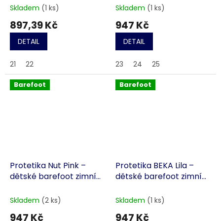
Blue
modré
Skladem
(1 ks)
Skladem
(1 ks)
897,39 Kč
947 Kč
DETAIL
DETAIL
21
22
23
24
25
Barefoot
Barefoot
Protetika Nut Pink –
Protetika BEKA Lila –
dětské barefoot zimní
dětské barefoot zimní
boty, růžové
boty dívčí
Skladem
(2 ks)
Skladem
(1 ks)
947 Kč
947 Kč