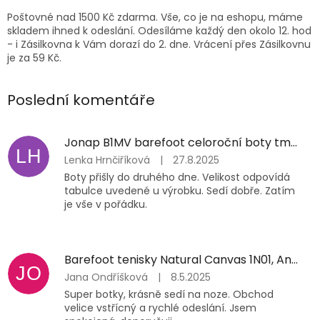
Poštovné nad 1500 Kč zdarma. Vše, co je na eshopu, máme
skladem ihned k odeslání. Odesíláme každý den okolo 12. hod
- i Zásilkovna k Vám dorazí do 2. dne. Vrácení přes Zásilkovnu
je za 59 Kč.
Poslední komentáře
Jonap B1MV barefoot celoroční boty tmavě modré
LH
Lenka Hrnčiříková
|
27.8.2025
Boty přišly do druhého dne. Velikost odpovídá
tabulce uvedené u výrobku. Sedí dobře. Zatím
je vše v pořádku.
Barefoot tenisky Natural Canvas 1N01, Anatomic černé třpytky
JO
Jana Ondříšková
|
8.5.2025
Super botky, krásně sedí na noze. Obchod
velice vstřícný a rychlé odeslání. Jsem