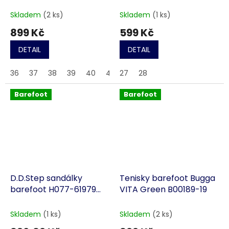
BEFADO SANDI béžové
Skladem
(2 ks)
Skladem
(1 ks)
899 Kč
599 Kč
DETAIL
DETAIL
36
37
38
39
40
41
27
43
28
44
45
46
Barefoot
Barefoot
D.D.Step sandálky
Tenisky barefoot Bugga
barefoot H077-61979
VITA Green B00189-19
modré
Skladem
(1 ks)
Skladem
(2 ks)