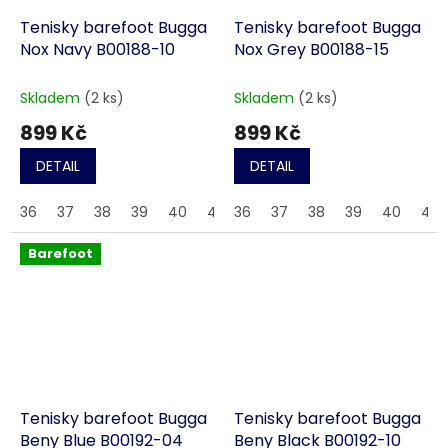
Tenisky barefoot Bugga
Tenisky barefoot Bugga
Nox Navy B00188-10
Nox Grey B00188-15
Skladem
(2 ks)
Skladem
(2 ks)
899 Kč
899 Kč
DETAIL
DETAIL
36
37
38
39
40
41
36
42
37
43
38
44
39
45
40
46
41
Barefoot
Tenisky barefoot Bugga
Tenisky barefoot Bugga
Beny Blue B00192-04
Beny Black B00192-10