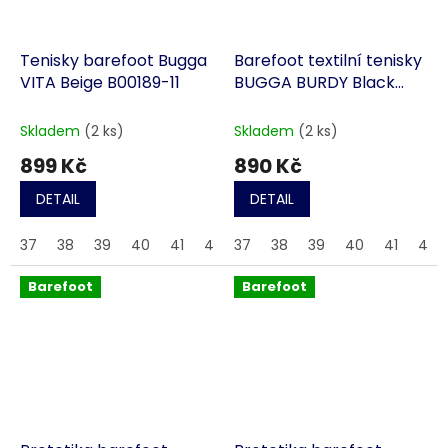
Tenisky barefoot Bugga
Barefoot textilní tenisky
VITA Beige B00189-11
BUGGA BURDY Black
B00193-10
Skladem
(2 ks)
Skladem
(2 ks)
899 Kč
890 Kč
DETAIL
DETAIL
37
38
39
40
41
42
37
43
38
44
39
45
40
46
41
42
Barefoot
Barefoot