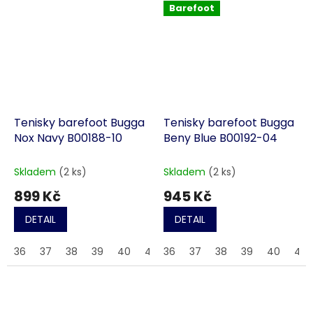
Barefoot
Tenisky barefoot Bugga
Tenisky barefoot Bugga
Nox Navy B00188-10
Beny Blue B00192-04
Skladem
(2 ks)
Skladem
(2 ks)
899 Kč
945 Kč
DETAIL
DETAIL
36
37
38
39
40
41
36
42
37
43
38
44
39
45
40
46
41