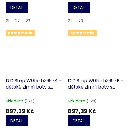
DETAIL
DETAIL
21
22
23
22
23
Kompromis
Kompromis
D.D.Step W015-52997A –
D.D.Step W015-52997B –
dětské zimní boty s
dětské zimní boty s
kožíškem louka, Dark
kožíškem louka, Royal
Pink
Blue
Skladem
(1 ks)
Skladem
(1 ks)
897,39 Kč
897,39 Kč
DETAIL
DETAIL