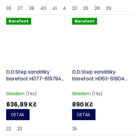
36
37
38
40
41
43
23
44
26
45
28
46
29
Barefoot
Barefoot
D.D.Step sandálky
D.D.Step sandálky
barefoot H077-61979A
barefoot H063-61804
černé
tm. modré
Skladem
(1 ks)
Skladem
(1 ks)
836,89 Kč
890 Kč
DETAIL
DETAIL
22
23
25