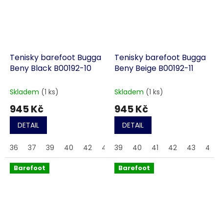
Tenisky barefoot Bugga
Tenisky barefoot Bugga
Beny Black B00192-10
Beny Beige B00192-11
Skladem
(1 ks)
Skladem
(1 ks)
945 Kč
945 Kč
DETAIL
DETAIL
36
37
39
40
42
43
39
44
40
45
41
46
42
43
44
Barefoot
Barefoot