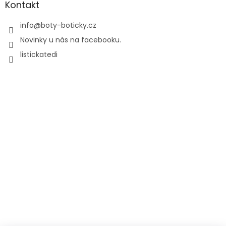
Kontakt
info
@
boty-boticky.cz
Novinky u nás na facebooku.
listickatedi