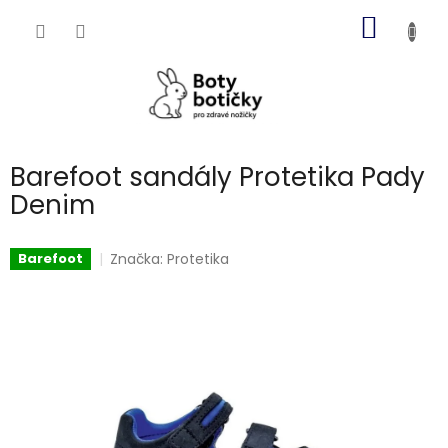
Přejít
NÁKUP
na
obsah
KOŠÍK
Barefoot sandály Protetika Pady
Denim
Značka:
Protetika
Barefoot