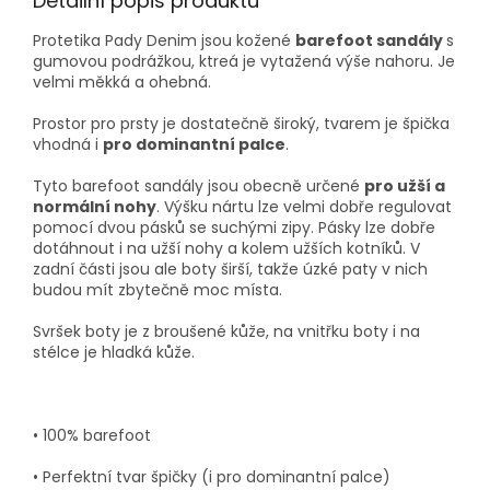
Detailní popis produktu
Protetika Pady Denim jsou kožené
barefoot sandály
s
gumovou podrážkou, ktreá je vytažená výše nahoru. Je
velmi měkká a ohebná.
Prostor pro prsty je dostatečně široký, tvarem je špička
vhodná i
pro dominantní palce
.
Tyto barefoot sandály jsou obecně určené
pro užší a
normální nohy
. Výšku nártu lze velmi dobře regulovat
pomocí dvou pásků se suchými zipy. Pásky lze dobře
dotáhnout i na užší nohy a kolem užších kotníků. V
zadní části jsou ale boty širší, takže úzké paty v nich
budou mít zbytečně moc místa.
Svršek boty je z broušené kůže, na vnitřku boty i na
stélce je hladká kůže.
• 100% barefoot
• Perfektní tvar špičky (i pro dominantní palce)