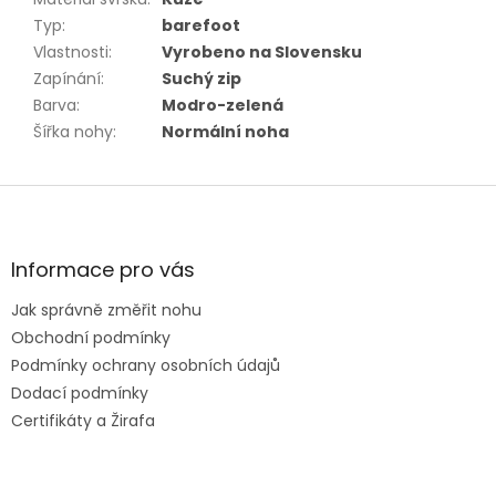
Typ
:
barefoot
Vlastnosti
:
Vyrobeno na Slovensku
Zapínání
:
Suchý zip
Barva
:
Modro-zelená
Šířka nohy
:
Normální noha
Z
á
p
a
Informace pro vás
t
Jak správně změřit nohu
í
Obchodní podmínky
Podmínky ochrany osobních údajů
Dodací podmínky
Certifikáty a Žirafa