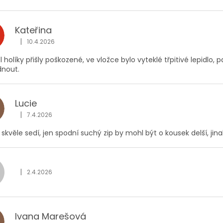
Kateřina
|
10.4.2026
Hodnocení obchodu je 5 z 5 hvězdiček.
 holíky přišly poškozené, ve vložce bylo vyteklé třpitivé lepidlo, p
dnout.
Lucie
|
7.4.2026
Hodnocení obchodu je 5 z 5 hvězdiček.
 skvěle sedí, jen spodní suchý zip by mohl být o kousek delší, jin
|
2.4.2026
Hodnocení obchodu je 5 z 5 hvězdiček.
Ivana Marešová