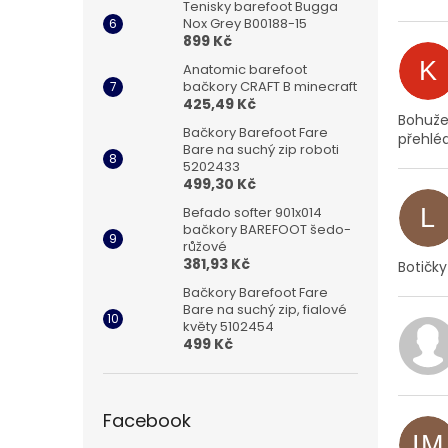
Tenisky barefoot Bugga
Nox Grey B00188-15
899 Kč
K
Anatomic barefoot
bačkory CRAFT B minecraft
425,49 Kč
Bohužel
Bačkory Barefoot Fare
přehlé
Bare na suchý zip roboti
5202433
499,30 Kč
Befado softer 901x014
L
bačkory BAREFOOT šedo-
růžové
381,93 Kč
Botičky
Bačkory Barefoot Fare
Bare na suchý zip, fialové
květy 5102454
499 Kč
Facebook
IM