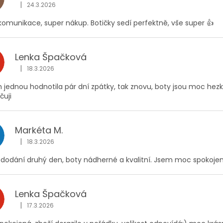
|
24.3.2026
Hodnocení obchodu je 5 z 5 hvězdiček.
komunikace, super nákup. Botičky sedí perfektně, vše super 👍
Lenka Špačková
|
18.3.2026
Hodnocení obchodu je 5 z 5 hvězdiček.
 jednou hodnotila pár dní zpátky, tak znovu, boty jsou moc hezk
čuji
Markéta M.
|
18.3.2026
Hodnocení obchodu je 5 z 5 hvězdiček.
 dodání druhý den, boty nádherné a kvalitní. Jsem moc spokojená
Lenka Špačková
|
17.3.2026
Hodnocení obchodu je 5 z 5 hvězdiček.