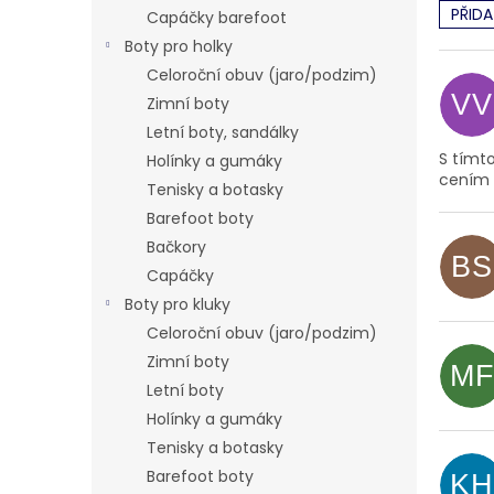
n
PŘID
Capáčky barefoot
e
V
Boty pro holky
l
ý
Celoroční obuv (jaro/podzim)
p
VV
Zimní boty
i
s
Letní boty, sandálky
h
S tímt
Holínky a gumáky
cením d
o
Tenisky a botasky
d
Barefoot boty
n
Bačkory
o
BS
Capáčky
c
e
Boty pro kluky
n
Celoroční obuv (jaro/podzim)
í
Zimní boty
M
Letní boty
Holínky a gumáky
Tenisky a botasky
Barefoot boty
KH