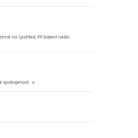
atrné na 1.pohled. Při balení nešlo
ak spokojenost. ☺️