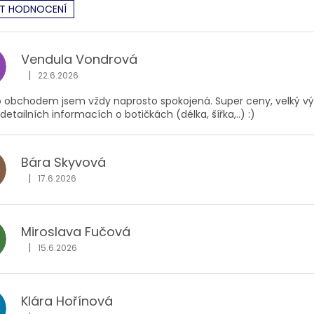
AT HODNOCENÍ
Vendula Vondrová
|
22.6.2026
Hodnocení obchodu je 5 z 5 hvězdiček.
o obchodem jsem vždy naprosto spokojená. Super ceny, velký výbě
etailních informacích o botičkách (délka, šířka,..) :)
Bára Skyvová
|
17.6.2026
Hodnocení obchodu je 5 z 5 hvězdiček.
Miroslava Fučová
F
|
15.6.2026
Hodnocení obchodu je 5 z 5 hvězdiček.
Klára Hořínová