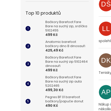
DŠ
Top 10 produktů
Bačkory Barefoot Fare
Bare na suchý zip, srdíčka
LL
5102455
499 Kč
spolehl
Anatomic barefoot
bačkory dino B dinosauři
425,49 Kč
Bačkory Barefoot Fare
DK
Bare na suchý zip 5102464
dinosauři
499 Kč
Tenisk
Bačkory Barefoot Fare
Bare na suchý zip auta
5202465
499,30 Kč
AP
Pegres BF 01 barefoot
bačkory/papuče donut
Nákup 
490 Kč
několik