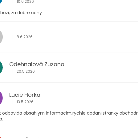
|
10.6.2026
Hodnocení obchodu je 5 z 5 hvězdiček.
zbozi, za dobre ceny
|
8.6.2026
Hodnocení obchodu je 5 z 5 hvězdiček.
Odehnalová Zuzana
|
20.5.2026
Hodnocení obchodu je 5 z 5 hvězdiček.
Lucie Horká
|
13.5.2026
Hodnocení obchodu je 5 z 5 hvězdiček.
t odpovida obsahlym informacim,rychle dodani,stranky obchodni
a.