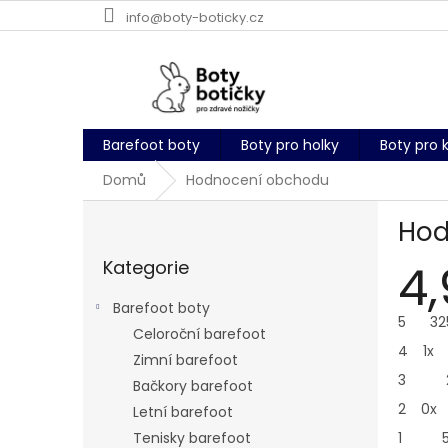
Přejít
info@boty-boticky.cz
na
obsah
Barefoot boty
Boty pro holky
Boty pro 
Domů
Hodnocení obchodu
P
Hod
o
Přeskočit
s
4,
Kategorie
kategorie
t
r
Barefoot boty
a
5
32
Celoroční barefoot
n
4
1x
Zimní barefoot
n
3
í
Bačkory barefoot
p
2
0x
Letní barefoot
a
1
Tenisky barefoot