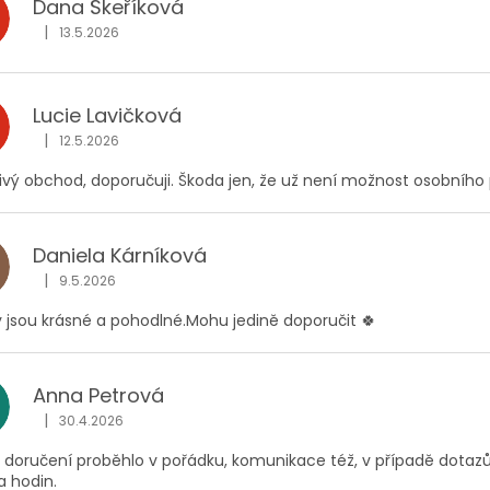
Dana Škeříková
|
13.5.2026
Hodnocení obchodu je 5 z 5 hvězdiček.
Lucie Lavičková
|
12.5.2026
Hodnocení obchodu je 5 z 5 hvězdiček.
ivý obchod, doporučuji. Škoda jen, že už není možnost osobního 
Daniela Kárníková
|
9.5.2026
Hodnocení obchodu je 5 z 5 hvězdiček.
y jsou krásné a pohodlné.Mohu jedině doporučit 🍀
Anna Petrová
|
30.4.2026
Hodnocení obchodu je 5 z 5 hvězdiček.
i doručení proběhlo v pořádku, komunikace též, v případě dota
a hodin.