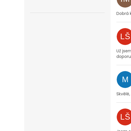
Dobrá 
LŠ
Už jsem
doporu
M
Skvělé,
LŠ