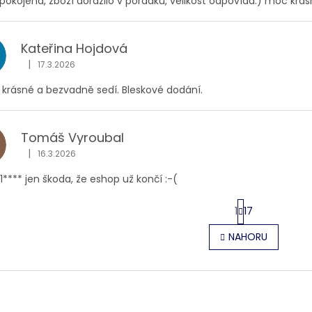
okojená, zboží dorazilo v pořádku, velikost odpovídá:) moc krás
Kateřina Hojdová
|
17.3.2026
Hodnocení obchodu je 5 z 5 hvězdiček.
 krásné a bezvadně sedí. Bleskové dodání.
Tomáš Vyroubal
|
16.3.2026
Hodnocení obchodu je 5 z 5 hvězdiček.
1**** jen škoda, že eshop už končí :-(
S
1
17
t
r
O
NAHORU
á
v
n
l
k
á
o
d
v
a
á
c
n