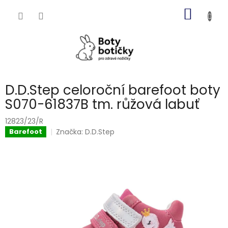
Přejít
NÁKUP
na
obsah
KOŠÍK
D.D.Step celoroční barefoot boty
S070-61837B tm. růžová labuť
12823/23/R
Značka:
D.D.Step
Barefoot