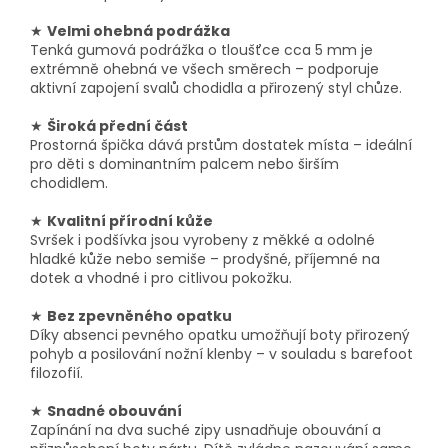
★
Velmi ohebná podrážka
Tenká gumová podrážka o tloušťce cca 5 mm je
extrémně ohebná ve všech směrech – podporuje
aktivní zapojení svalů chodidla a přirozený styl chůze.
★
Široká přední část
Prostorná špička dává prstům dostatek místa – ideální
pro děti s dominantním palcem nebo širším
chodidlem.
★
Kvalitní přírodní kůže
Svršek i podšívka jsou vyrobeny z měkké a odolné
hladké kůže nebo semiše – prodyšné, příjemné na
dotek a vhodné i pro citlivou pokožku.
★
Bez zpevněného opatku
Díky absenci pevného opatku umožňují boty přirozený
pohyb a posilování nožní klenby – v souladu s barefoot
filozofií.
★
Snadné obouvání
Zapínání na dva suché zipy usnadňuje obouvání a