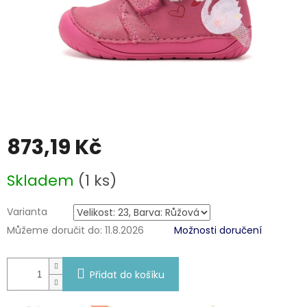
873,19 Kč
Měrná
Skladem
(1 ks)
cena:
Varianta
Můžeme doručit do:
11.8.2026
Možnosti doručení
Přidat do košíku