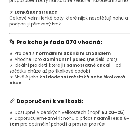
přizpůsobení boty nártu. Dítě zvládne nazouvání samo.
★
Lehká konstrukce
Celkově velmi lehké boty, které nijak nezatěžují nohu a
podporují přirozený krok.
👣
Pro koho je řada 070 vhodná:
★ Pro děti s
normálním až širším chodidlem
★ Vhodné i pro
dominantní palec
(nejdelší prst)
★ Ideální pro děti, které již
samostatně chodí
– od
začátků chůze až po školkové období
★ Skvělé jako
každodenní městská nebo školková
obuv
📏
Doporučení k velikosti:
★ Dostupné v dětských velikostech (např.
EU 20–25
)
★ Doporučujeme změřit nohu a přidat
nadměrek 0,5–
1 cm
pro optimální pohodlí a prostor pro růst