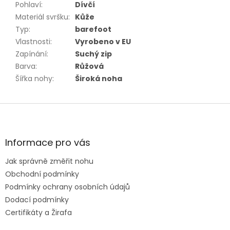
Pohlaví
:
Dívčí
Materiál svršku
:
Kůže
Typ
:
barefoot
Vlastnosti
:
Vyrobeno v EU
Zapínání
:
Suchý zip
Barva
:
Růžová
Šířka nohy
:
Široká noha
Z
á
p
a
Informace pro vás
t
Jak správně změřit nohu
í
Obchodní podmínky
Podmínky ochrany osobních údajů
Dodací podmínky
Certifikáty a Žirafa