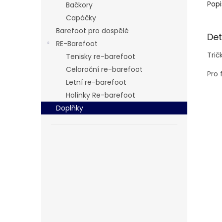
Popi
Bačkory
Capáčky
Barefoot pro dospělé
Det
RE-Barefoot
Tri
Tenisky re-barefoot
Celoroční re-barefoot
Pro
Letní re-barefoot
Holínky Re-barefoot
Doplňky