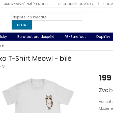
JAK SPRÁVNĚ ZMĚŘIT NOHU
OBCHODNÍ PODMÍNKY
PODM
HLEDAT
kluky
Barefoot pro dospělé
RE-Barefoot
Doplňky
ílé
ko T-Shirt Meowl - bílé
:
3F
199
Měrná
Zvolt
cena:
Variant
Můžeme 