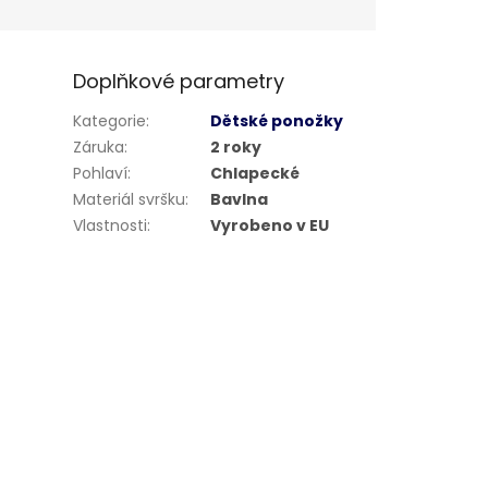
Doplňkové parametry
Kategorie
:
Dětské ponožky
Záruka
:
2 roky
Pohlaví
:
Chlapecké
Materiál svršku
:
Bavlna
Vlastnosti
:
Vyrobeno v EU