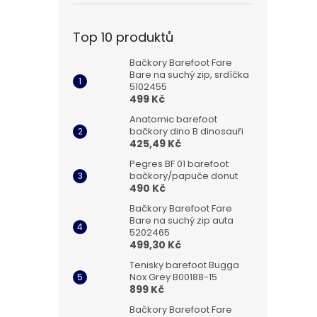
Top 10 produktů
Bačkory Barefoot Fare
Bare na suchý zip, srdíčka
5102455
499 Kč
Anatomic barefoot
bačkory dino B dinosauři
425,49 Kč
Pegres BF 01 barefoot
bačkory/papuče donut
490 Kč
Bačkory Barefoot Fare
Bare na suchý zip auta
5202465
499,30 Kč
Tenisky barefoot Bugga
Nox Grey B00188-15
899 Kč
Bačkory Barefoot Fare