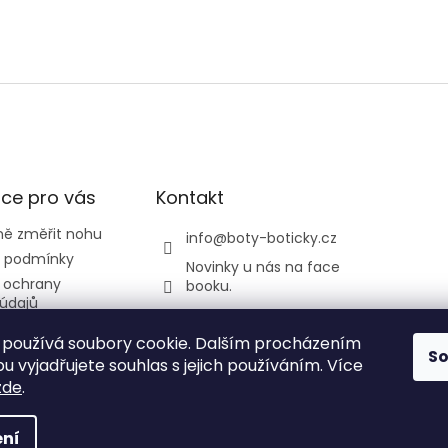
ce pro vás
Kontakt
ně změřit nohu
info
@
boty-boticky.cz
 podmínky
Novinky u nás na face
 ochrany
booku.
údajů
listickatedi
odmínky
používá soubory cookie. Dalším procházením
y a Žirafa
S
 vyjadřujete souhlas s jejich používáním. Více
zde
.
ní
 vyhrazena.