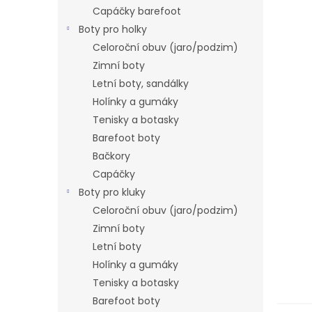
n
Capáčky barefoot
e
Boty pro holky
l
Celoroční obuv (jaro/podzim)
Zimní boty
Letní boty, sandálky
Holínky a gumáky
Tenisky a botasky
Barefoot boty
Bačkory
Capáčky
Boty pro kluky
Celoroční obuv (jaro/podzim)
Zimní boty
Letní boty
Holínky a gumáky
Tenisky a botasky
Barefoot boty