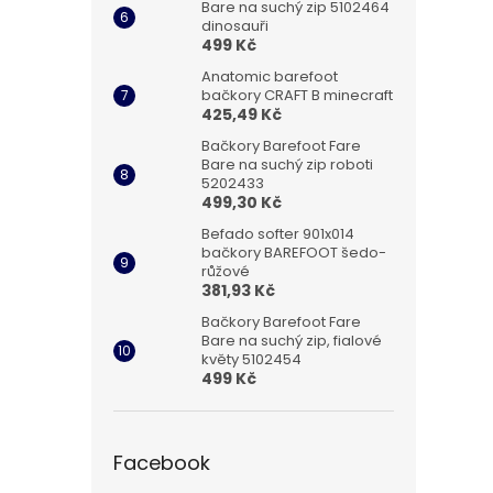
Bare na suchý zip 5102464
dinosauři
499 Kč
Anatomic barefoot
bačkory CRAFT B minecraft
425,49 Kč
Bačkory Barefoot Fare
Bare na suchý zip roboti
5202433
499,30 Kč
Befado softer 901x014
bačkory BAREFOOT šedo-
růžové
381,93 Kč
Bačkory Barefoot Fare
Bare na suchý zip, fialové
květy 5102454
499 Kč
Facebook