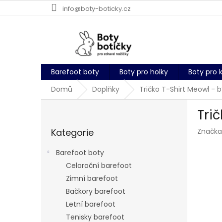
Přejít
info@boty-boticky.cz
na
obsah
Barefoot boty
Boty pro holky
Boty pro 
Domů
Doplňky
Tričko T-Shirt Meowl - b
P
Trič
o
Přeskočit
s
Kategorie
Značka
kategorie
t
r
Barefoot boty
a
Celoroční barefoot
n
Zimní barefoot
n
í
Bačkory barefoot
p
Letní barefoot
a
Tenisky barefoot