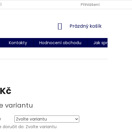
ÍNKY OCHRANY OSOBNÍCH ÚDAJŮ
DODACÍ PODMÍNKY
Přihlášení
CERT
NÁKUPNÍ
Prázdný košík
KOŠÍK
Kontakty
Hodnocení obchodu
Jak správně změři
 Kč
e variantu
a
doručit do:
Zvolte variantu