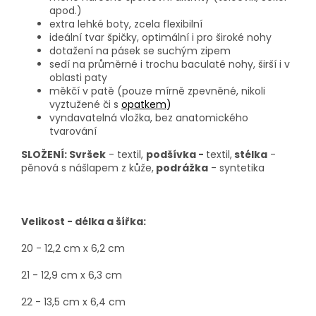
apod.)
extra lehké boty, zcela flexibilní
ideální tvar špičky, optimální i pro široké nohy
dotažení na pásek se suchým zipem
sedí na průměrné i trochu baculaté nohy, širší i v
oblasti paty
měkčí v patě (pouze mírně zpevněné, nikoli
vyztužené či s
opatkem
)
vyndavatelná vložka, bez anatomického
tvarování
SLOŽENÍ: Svršek
- textil,
podšívka -
textil,
stélka
-
pěnová s nášlapem z kůže,
podrážka
- syntetika
Velikost - délka a šířka:
20 - 12,2 cm x 6,2 cm
21 - 12,9 cm x 6,3 cm
22 - 13,5 cm x 6,4 cm