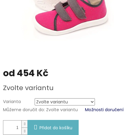
od
454 Kč
Měrná
Zvolte variantu
cena:
Varianta
Můžeme doručit do:
Zvolte variantu
Možnosti doručení
Přidat do košíku