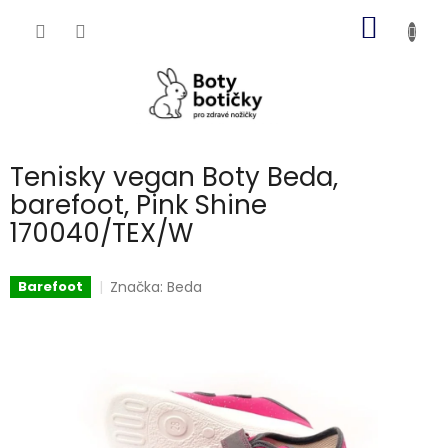
Přejít
NÁKUP
na
obsah
KOŠÍK
Tenisky vegan Boty Beda,
barefoot, Pink Shine
170040/TEX/W
Značka:
Beda
Barefoot