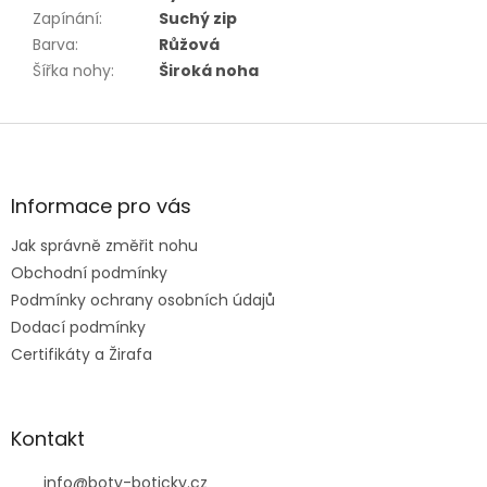
Zapínání
:
Suchý zip
Barva
:
Růžová
Šířka nohy
:
Široká noha
Z
á
p
a
Informace pro vás
t
Jak správně změřit nohu
í
Obchodní podmínky
Podmínky ochrany osobních údajů
Dodací podmínky
Certifikáty a Žirafa
Kontakt
info
@
boty-boticky.cz