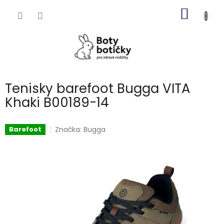
Přejít
NÁKUP
na
obsah
KOŠÍK
Tenisky barefoot Bugga VITA
Khaki B00189-14
Značka:
Bugga
Barefoot