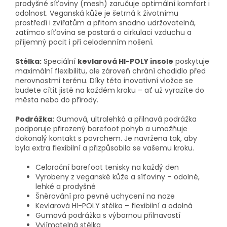
prodyšné síťoviny (mesh) zaručuje optimální komfort i
odolnost. Veganská kůže je šetrná k životnímu
prostředí i zvířatům a přitom snadno udržovatelná,
zatímco síťovina se postará o cirkulaci vzduchu a
příjemný pocit i při celodenním nošení.
Stélka:
Speciální
kevlarová HI-POLY insole
poskytuje
maximální flexibilitu, ale zároveň chrání chodidlo před
nerovnostmi terénu. Díky této inovativní vložce se
budete cítit jistě na každém kroku – ať už vyrazíte do
města nebo do přírody.
Podrážka:
Gumová, ultralehká a přilnavá podrážka
podporuje přirozený barefoot pohyb a umožňuje
dokonalý kontakt s povrchem. Je navržena tak, aby
byla extra flexibilní a přizpůsobila se vašemu kroku.
Celoroční barefoot tenisky na každý den
Vyrobeny z veganské kůže a síťoviny – odolné,
lehké a prodyšné
Šněrování pro pevné uchycení na noze
Kevlarová HI-POLY stélka – flexibilní a odolná
Gumová podrážka s výbornou přilnavostí
Vyjímatelná stélka