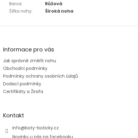
Barva
:
Růžová
Šířka nohy
:
Široká noha
Z
á
p
a
Informace pro vás
t
Jak správně změřit nohu
í
Obchodní podmínky
Podmínky ochrany osobních údajů
Dodací podmínky
Certifikáty a Žirafa
Kontakt
info
@
boty-boticky.cz
Novinky u nás na facebooku.