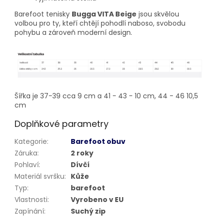
Barefoot tenisky
Bugga VITA Beige
jsou skvělou
volbou pro ty, kteří chtějí pohodlí naboso, svobodu
pohybu a zároveň moderní design.
Šířka je 37-39 cca 9 cm a 41 - 43 - 10 cm, 44 - 46 10,5
cm
Doplňkové parametry
Kategorie
:
Barefoot obuv
Záruka
:
2 roky
Pohlaví
:
Dívčí
Materiál svršku
:
Kůže
Typ
:
barefoot
Vlastnosti
:
Vyrobeno v EU
Zapínání
:
Suchý zip