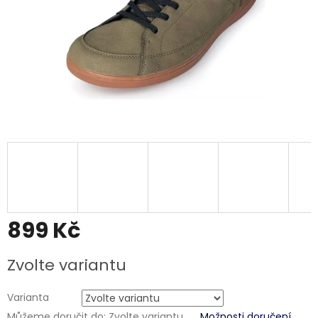
899 Kč
Měrná
Zvolte variantu
cena:
Varianta
Můžeme doručit do:
Zvolte variantu
Možnosti doručení