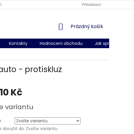
ÍNKY OCHRANY OSOBNÍCH ÚDAJŮ
DODACÍ PODMÍNKY
Přihlášení
CERT
NÁKUPNÍ
Prázdný košík
KOŠÍK
Kontakty
Hodnocení obchodu
Jak správně změři
to - protiskluz
,10 Kč
e variantu
a
doručit do:
Zvolte variantu