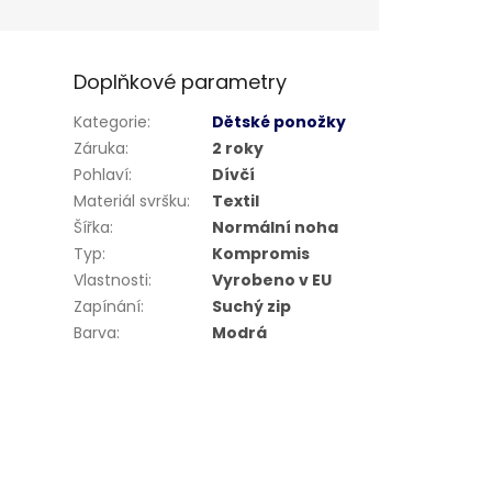
Doplňkové parametry
Kategorie
:
Dětské ponožky
Záruka
:
2 roky
Pohlaví
:
Dívčí
Materiál svršku
:
Textil
Šířka
:
Normální noha
Typ
:
Kompromis
Vlastnosti
:
Vyrobeno v EU
Zapínání
:
Suchý zip
Barva
:
Modrá