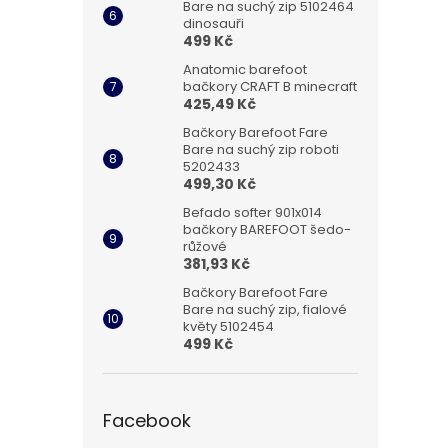
Bare na suchý zip 5102464
dinosauři
499 Kč
Anatomic barefoot
bačkory CRAFT B minecraft
425,49 Kč
Bačkory Barefoot Fare
Bare na suchý zip roboti
5202433
499,30 Kč
Befado softer 901x014
bačkory BAREFOOT šedo-
růžové
381,93 Kč
Bačkory Barefoot Fare
Bare na suchý zip, fialové
květy 5102454
499 Kč
Facebook