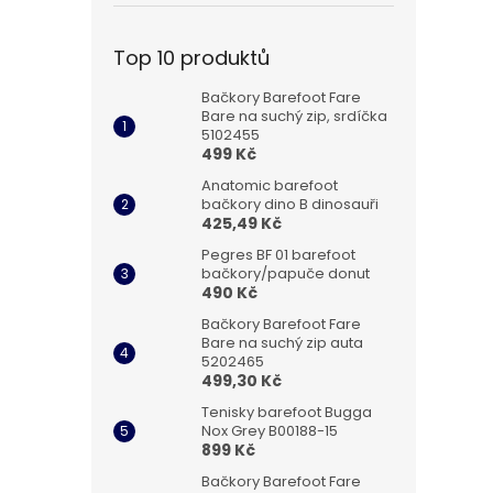
Top 10 produktů
Bačkory Barefoot Fare
Bare na suchý zip, srdíčka
5102455
499 Kč
Anatomic barefoot
bačkory dino B dinosauři
425,49 Kč
Pegres BF 01 barefoot
bačkory/papuče donut
490 Kč
Bačkory Barefoot Fare
Bare na suchý zip auta
5202465
499,30 Kč
Tenisky barefoot Bugga
Nox Grey B00188-15
899 Kč
Bačkory Barefoot Fare