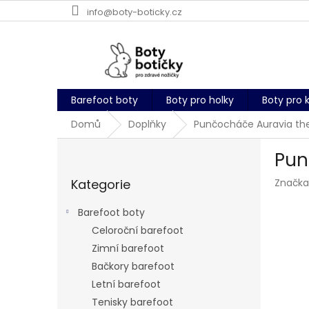
Přejít
info@boty-boticky.cz
na
obsah
Barefoot boty
Boty pro holky
Boty pro 
Domů
Doplňky
Punčocháče Auravia the
P
Pun
o
Přeskočit
s
Kategorie
Značka
kategorie
t
r
Barefoot boty
a
Celoroční barefoot
n
Zimní barefoot
n
í
Bačkory barefoot
p
Letní barefoot
a
Tenisky barefoot