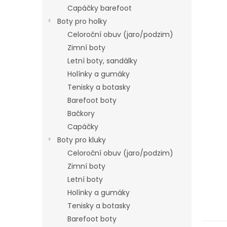
n
Capáčky barefoot
e
Boty pro holky
l
Celoroční obuv (jaro/podzim)
Zimní boty
Letní boty, sandálky
Holínky a gumáky
Tenisky a botasky
Barefoot boty
Bačkory
Capáčky
Boty pro kluky
Celoroční obuv (jaro/podzim)
Zimní boty
Letní boty
Holínky a gumáky
Tenisky a botasky
Barefoot boty