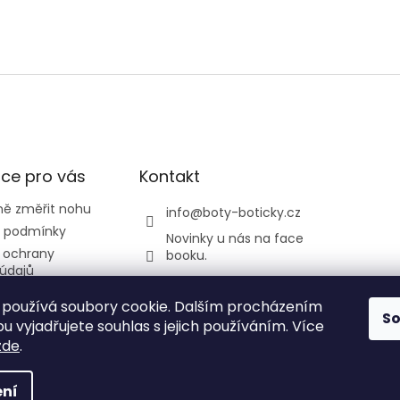
ce pro vás
Kontakt
ně změřit nohu
info
@
boty-boticky.cz
 podmínky
Novinky u nás na face
 ochrany
booku.
údajů
listickatedi
odmínky
používá soubory cookie. Dalším procházením
y a Žirafa
S
 vyjadřujete souhlas s jejich používáním. Více
zde
.
ní
 vyhrazena.