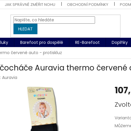
JAK SPRÁVNĚ ZMĚŘIT NOHU
OBCHODNÍ PODMÍNKY
PODM
HLEDAT
kluky
Barefoot pro dospělé
RE-Barefoot
Doplňky
rmo červené auto - protiskluz
čocháče Auravia thermo červené au
:
Auravia
107
Měrná
Zvolt
cena:
Variant
Můžeme 