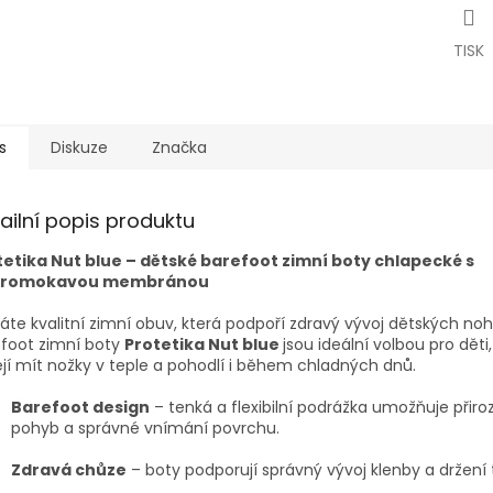
TISK
s
Diskuze
Značka
ailní popis produktu
tetika Nut blue – dětské barefoot zimní boty chlapecké s
romokavou membránou
áte kvalitní zimní obuv, která podpoří zdravý vývoj dětských no
efoot zimní boty
Protetika Nut blue
jsou ideální volbou pro děti,
jí mít nožky v teple a pohodlí i během chladných dnů.
Barefoot design
– tenká a flexibilní podrážka umožňuje přiro
pohyb a správné vnímání povrchu.
Zdravá chůze
– boty podporují správný vývoj klenby a držení 