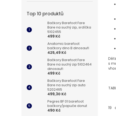
Top 10 produktů
Bačkory Barefoot Fare
Bare na suchý zip, srdíčka
5102455
499 Kč
Anatomic barefoot
bačkory dino B dinosauři
425,49 Kč
Děts
Bačkory Barefoot Fare
s m
Bare na suchý zip 5102464
vhod
dinosauři
499 Kč
Bačkory Barefoot Fare
Bare na suchý zip auta
TAB
5202465
499,30 Kč
Pegres BF 01 barefoot
bačkory/papuče donut
19 d
490 Kč