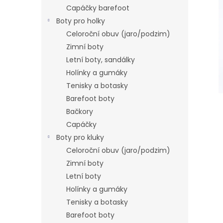
n
Capáčky barefoot
e
Boty pro holky
l
Celoroční obuv (jaro/podzim)
Zimní boty
Letní boty, sandálky
Holínky a gumáky
Tenisky a botasky
Barefoot boty
Bačkory
Capáčky
Boty pro kluky
Celoroční obuv (jaro/podzim)
Zimní boty
Letní boty
Holínky a gumáky
Tenisky a botasky
Barefoot boty