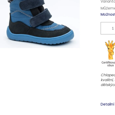
Variant
Můžeme 
Možnost
Chlapeck
kvalitní
dětskýc
Detailn