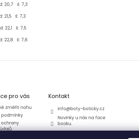
: 20,7 š: 7,3
: 21,5 š: 7,3
: 22,1 š: 7,5
: 22,8 š: 7,6
ce pro vás
Kontakt
ně změřit nohu
info
@
boty-boticky.cz
 podmínky
Novinky u nás na face
 ochrany
booku.
údajů
listickatedi
odmínky