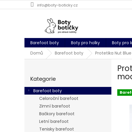
Přejít
info@boty-boticky.cz
na
obsah
Barefoot boty
Boty pro holky
Boty pro 
Domů
Barefoot boty
Protetika Nut Bl
P
Pro
o
Přeskočit
s
mo
Kategorie
kategorie
t
r
Barefoot boty
Baref
a
Celoroční barefoot
n
Zimní barefoot
n
í
Bačkory barefoot
p
Letní barefoot
a
Tenisky barefoot