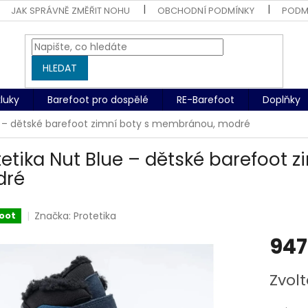
JAK SPRÁVNĚ ZMĚŘIT NOHU
OBCHODNÍ PODMÍNKY
PODM
HLEDAT
kluky
Barefoot pro dospělé
RE-Barefoot
Doplňky
ue – dětské barefoot zimní boty s membránou, modré
tetika Nut Blue – dětské barefoot
dré
Značka:
Protetika
oot
947
Měrná
Zvolt
cena: