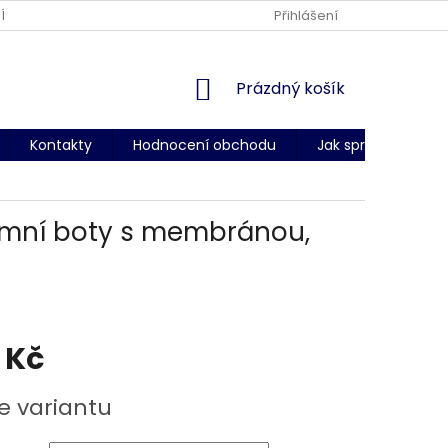
ÍNKY OCHRANY OSOBNÍCH ÚDAJŮ
DODACÍ PODMÍNKY
Přihlášení
CERT
NÁKUPNÍ
Prázdný košík
KOŠÍK
Kontakty
Hodnocení obchodu
Jak správně změři
 zimní boty s membránou,
 Kč
e variantu