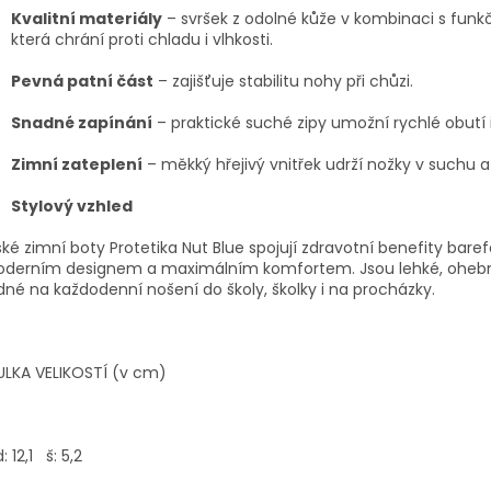
Kvalitní materiály
– svršek z odolné kůže v kombinaci s funkční
která chrání proti chladu i vlhkosti.
Pevná patní část
– zajišťuje stabilitu nohy při chůzi.
Snadné zapínání
– praktické suché zipy umožní rychlé obutí 
Zimní zateplení
– měkký hřejivý vnitřek udrží nožky v suchu a
Stylový vzhled
ké zimní boty Protetika Nut Blue spojují zdravotní benefity bare
oderním designem a maximálním komfortem. Jsou lehké, oheb
né na každodenní nošení do školy, školky i na procházky.
ULKA VELIKOSTÍ (v cm)
: 12,1 š: 5,2