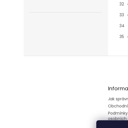
32 d
33 d
34 d
35 d
Z
á
p
a
t
Informa
í
Jak správ
Obchodní
Podmínky
osobních 
Dodací p