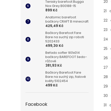
20 d
Tenisky barefoot Bugga
Nox Grey B00188-15
899 Kč
21 d
Anatomic barefoot
22 d
bačkory CRAFT B minecraft
425,49 Kč
23 d
Bačkory Barefoot Fare
Bare na suchý zip roboti
24 d
5202433
499,30 Kč
25 d
Befado softer 901x014
bačkory BAREFOOT šedo-
26 d
růžové
381,93 Kč
27 d
Bačkory Barefoot Fare
Bare na suchý zip, fialové
28 d
květy 5102454
499 Kč
29 d
30 d
Facebook
31 d