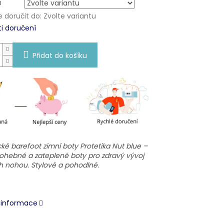
a
doručit do:
Zvolte variantu
i doručení
Přidat do košíku
é barefoot zimní boty Protetika Nut blue –
, ohebné a zateplené boty pro zdravý vývoj
h nohou. Stylové a pohodlné.
í informace