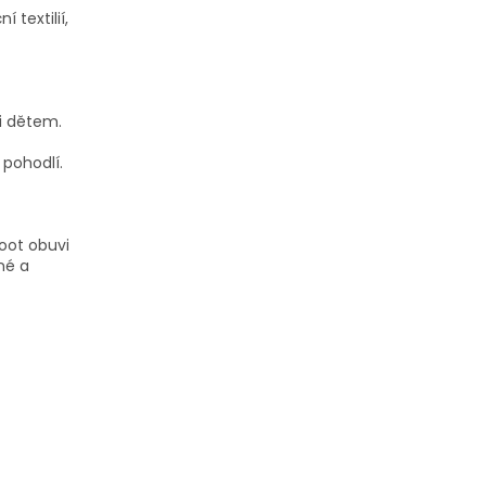
 textilií,
i dětem.
 pohodlí.
foot obuvi
né a