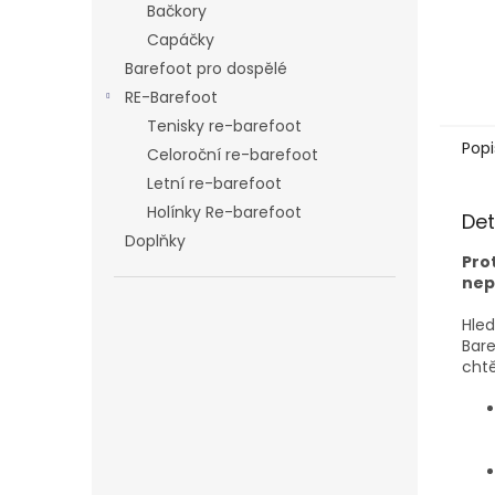
Bačkory
Capáčky
Barefoot pro dospělé
RE-Barefoot
Tenisky re-barefoot
Popi
Celoroční re-barefoot
Letní re-barefoot
Holínky Re-barefoot
Det
Doplňky
Pro
nep
Hled
Bar
chtě