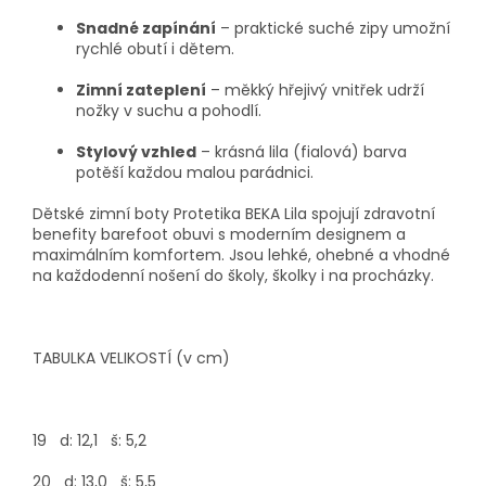
Snadné zapínání
– praktické suché zipy umožní
rychlé obutí i dětem.
Zimní zateplení
– měkký hřejivý vnitřek udrží
nožky v suchu a pohodlí.
Stylový vzhled
– krásná lila (fialová) barva
potěší každou malou parádnici.
Dětské zimní boty Protetika BEKA Lila spojují zdravotní
benefity barefoot obuvi s moderním designem a
maximálním komfortem. Jsou lehké, ohebné a vhodné
na každodenní nošení do školy, školky i na procházky.
TABULKA VELIKOSTÍ (v cm)
19 d: 12,1 š: 5,2
20 d: 13,0 š: 5,5