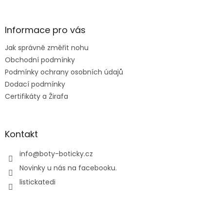
á
p
a
Informace pro vás
t
Jak správně změřit nohu
í
Obchodní podmínky
Podmínky ochrany osobních údajů
Dodací podmínky
Certifikáty a Žirafa
Kontakt
info
@
boty-boticky.cz
Novinky u nás na facebooku.
listickatedi