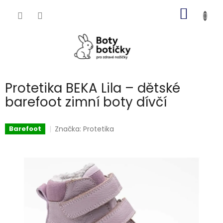
Přejít
NÁKUP
na
obsah
KOŠÍK
Protetika BEKA Lila – dětské
barefoot zimní boty dívčí
Značka:
Protetika
Barefoot