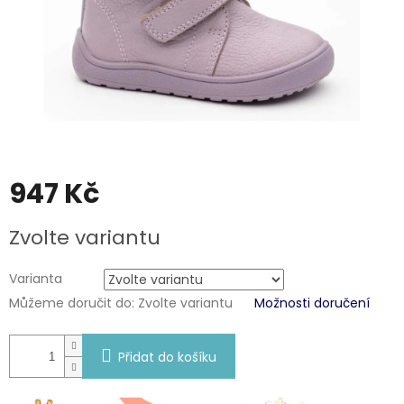
947 Kč
Měrná
Zvolte variantu
cena:
Varianta
Můžeme doručit do:
Zvolte variantu
Možnosti doručení
Přidat do košíku