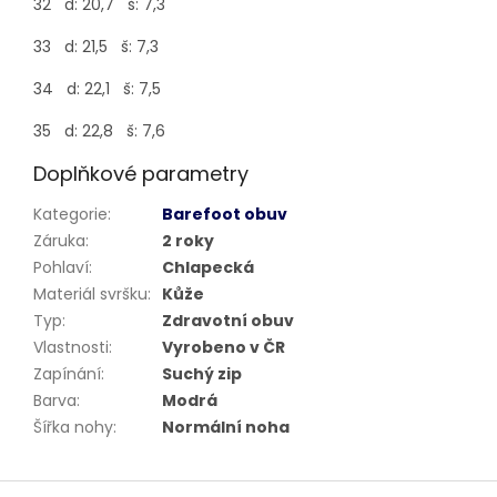
32 d: 20,7 š: 7,3
33 d: 21,5 š: 7,3
34 d: 22,1 š: 7,5
35 d: 22,8 š: 7,6
Doplňkové parametry
Kategorie
:
Barefoot obuv
Záruka
:
2 roky
Pohlaví
:
Chlapecká
Materiál svršku
:
Kůže
Typ
:
Zdravotní obuv
Vlastnosti
:
Vyrobeno v ČR
Zapínání
:
Suchý zip
Barva
:
Modrá
Šířka nohy
:
Normální noha
Z