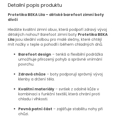
Detailní popis produktu
Protetika BEKA Lila – dětské barefoot zimní boty
dívčí
Hledáte kvalitní zimní obuv, která podpoří zdravý vývoj
dětských nohou? Barefoot zimní boty
Protetika BEKA
Lila
jsou ideální volbou pro malé slečny, které chtějí
mít nožky v teple a pohodlí i během chladných dnů.
Barefoot design
– tenká a flexibilní podrážka
umožňuje přirozený pohyb a správné vnímání
povrchu.
Zdravá chůze
– boty podporují správný vývoj
klenby a držení těla.
Kvalitní materiály
– svršek z odolné kůže v
kombinaci s funkční textilií, která chrání proti
chladu i vlhkosti.
Pevná patní část
– zajišťuje stabilitu nohy při
chůzi.