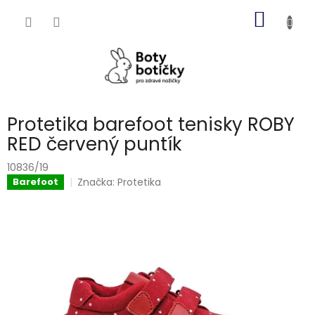
Přejít
NÁKUP
na
obsah
KOŠÍK
Protetika barefoot tenisky ROBY
RED červený puntík
10836/19
Značka:
Protetika
Barefoot