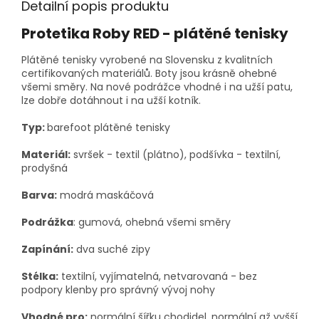
Detailní popis produktu
Protetika Roby RED - plátěné tenisky
Plátěné tenisky vyrobené na Slovensku z kvalitních
certifikovaných materiálů. Boty jsou krásně ohebné
všemi směry. Na nové podrážce vhodné i na užší patu,
lze dobře dotáhnout i na užší kotník.
Typ:
barefoot plátěné tenisky
Materiál:
svršek - textil (plátno), podšívka - textilní,
prodyšná
Barva:
modrá maskáčová
Podrážka
: gumová, ohebná všemi směry
Zapínání:
dva suché zipy
Stélka:
textilní, vyjímatelná, netvarovaná -
bez
podpory klenby pro správný vývoj nohy
Vhodné pro:
normální šířku chodidel, normální až vyšší