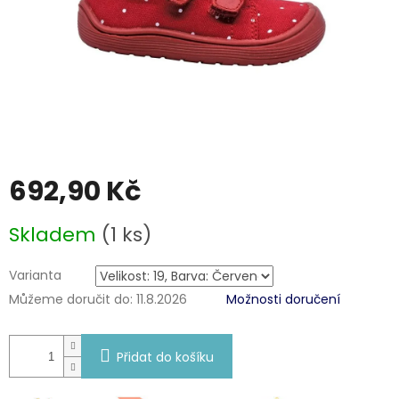
692,90 Kč
Měrná
Skladem
(1 ks)
cena:
Varianta
Můžeme doručit do:
11.8.2026
Možnosti doručení
Přidat do košíku