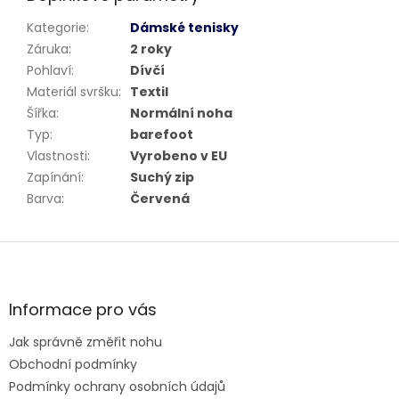
Kategorie
:
Dámské tenisky
Záruka
:
2 roky
Pohlaví
:
Dívčí
Materiál svršku
:
Textil
Šířka
:
Normální noha
Typ
:
barefoot
Vlastnosti
:
Vyrobeno v EU
Zapínání
:
Suchý zip
Barva
:
Červená
Z
á
p
a
Informace pro vás
t
Jak správně změřit nohu
í
Obchodní podmínky
Podmínky ochrany osobních údajů