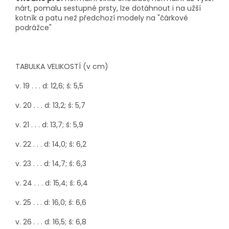
nárt, pomalu sestupné prsty, lze dotáhnout i na užší
kotník a patu než předchozí modely na "čárkové
podrážce"
TABULKA VELIKOSTÍ (v cm)
v. 19 . . . d: 12,6; š: 5,5
v. 20 . . . d: 13,2; š: 5,7
v. 21 . . . d: 13,7; š: 5,9
v. 22 . . . d: 14,0; š: 6,2
v. 23 . . . d: 14,7; š: 6,3
v. 24 . . . d: 15,4; š: 6,4
v. 25 . . . d: 16,0; š: 6,6
v. 26 . . . d: 16,5; š: 6,8