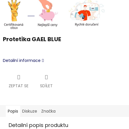
Protetika GAEL BLUE
Detailní informace
ZEPTAT SE
SDÍLET
Popis
Diskuze
Značka
Detailní popis produktu