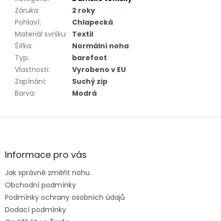
Záruka
:
2 roky
Pohlaví
:
Chlapecká
Materiál svršku
:
Textil
Šířka
:
Normální noha
Typ
:
barefoot
Vlastnosti
:
Vyrobeno v EU
Zapínání
:
Suchý zip
Barva
:
Modrá
Z
á
p
a
Informace pro vás
t
Jak správně změřit nohu
í
Obchodní podmínky
Podmínky ochrany osobních údajů
Dodací podmínky