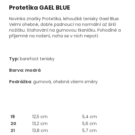
Protetika GAEL BLUE
Novinka značky Protetika, lehoučké tenisky Gael Blue.
Velmi ohebné, dobře padnoucí na normální až širší
nožičku. Stahování na gumovou tkaničku. Pohodlné a
příjemné na nošení, noha se v nich nepotí.
Typ:
barefoot tenisky
Barva: modrá
Podrážka
: gumová, ohebná všemi směry
19
12,5 cm
5,4 cm
20
13,2 cm
5,6 cm
21
13,8 cm
5,7 cm