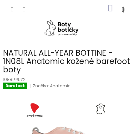
Přejít
NÁKUP
na
obsah
KOŠÍK
NATURAL ALL-YEAR BOTTINE -
1N08L Anatomic kožené barefoot
boty
10881/RUZ2
Značka:
Anatomic
Barefoot