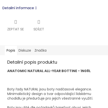
Detailní informace
ZEPTAT SE
SDÍLET
Popis
Diskuze
Značka
Detailní popis produktu
ANATOMIC NATURAL ALL-YEAR BOTTINE - 1N08L
Boty řady NATURAL jsou boty nadčasové elegance.
Minimalistický design a tvar odpovídající lidskému
chodidlu je předurčuje pro jejich všestranné využití.
Boty jsou šité dle požadavků barefoot obuvi, jejich