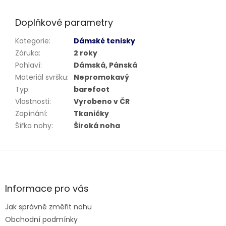
Doplňkové parametry
Kategorie
:
Dámské tenisky
Záruka
:
2 roky
Pohlaví
:
Dámská, Pánská
Materiál svršku
:
Nepromokavý
Typ
:
barefoot
Vlastnosti
:
Vyrobeno v ČR
Zapínání
:
Tkaničky
Šířka nohy
:
Široká noha
Z
á
p
a
Informace pro vás
t
Jak správně změřit nohu
í
Obchodní podmínky