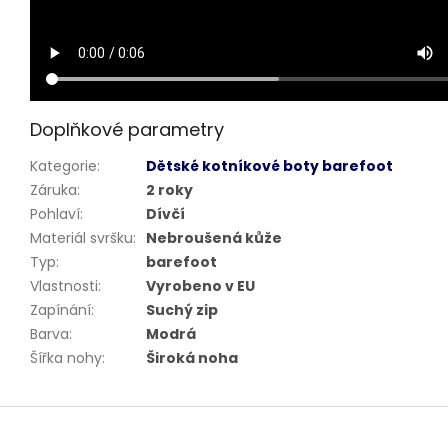
Doplňkové parametry
Kategorie
:
Dětské kotníkové boty barefoot
Záruka
:
2 roky
Pohlaví
:
Dívčí
Materiál svršku
:
Nebroušená kůže
Typ
:
barefoot
Vlastnosti
:
Vyrobeno v EU
Zapínání
:
Suchý zip
Barva
:
Modrá
Šířka nohy
:
Široká noha
Z
á