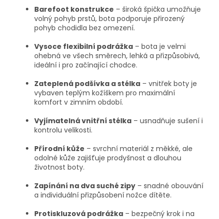
Barefoot konstrukce
– široká špička umožňuje
volný pohyb prstů, bota podporuje přirozený
pohyb chodidla bez omezení.
Vysoce flexibilní podrážka
– bota je velmi
ohebná ve všech směrech, lehká a přizpůsobivá,
ideální i pro začínající chodce.
Zateplená podšívka a stélka
– vnitřek boty je
vybaven teplým kožíškem pro maximální
komfort v zimním období.
Vyjímatelná vnitřní stélka
– usnadňuje sušení i
kontrolu velikosti.
Přírodní kůže
– svrchní materiál z měkké, ale
odolné kůže zajišťuje prodyšnost a dlouhou
životnost boty.
Zapínání na dva suché zipy
– snadné obouvání
a individuální přizpůsobení nožce dítěte.
Protiskluzová podrážka
– bezpečný krok i na