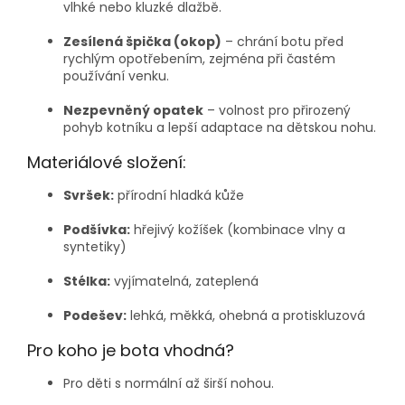
vlhké nebo kluzké dlažbě.
Zesílená špička (okop)
– chrání botu před
rychlým opotřebením, zejména při častém
používání venku.
Nezpevněný opatek
– volnost pro přirozený
pohyb kotníku a lepší adaptace na dětskou nohu.
Materiálové složení:
Svršek:
přírodní hladká kůže
Podšívka:
hřejivý kožíšek (kombinace vlny a
syntetiky)
Stélka:
vyjímatelná, zateplená
Podešev:
lehká, měkká, ohebná a protiskluzová
Pro koho je bota vhodná?
Pro děti s normální až širší nohou.