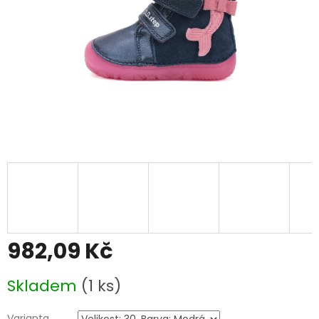
982,09 Kč
Měrná
Skladem
(1 ks)
cena:
Varianta