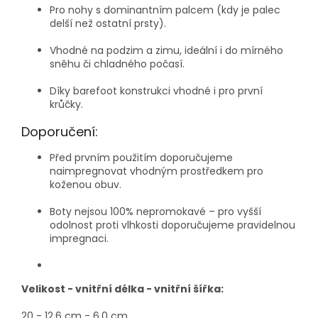
Pro nohy s dominantním palcem (kdy je palec
delší než ostatní prsty).
Vhodné na podzim a zimu, ideální i do mírného
sněhu či chladného počasí.
Díky barefoot konstrukci vhodné i pro první
krůčky.
Doporučení:
Před prvním použitím doporučujeme
naimpregnovat vhodným prostředkem pro
koženou obuv.
Boty nejsou 100% nepromokavé – pro vyšší
odolnost proti vlhkosti doporučujeme pravidelnou
impregnaci.
Velikost - vnitřní délka - vnitřní šířka:
20 - 12,6 cm - 6,0 cm