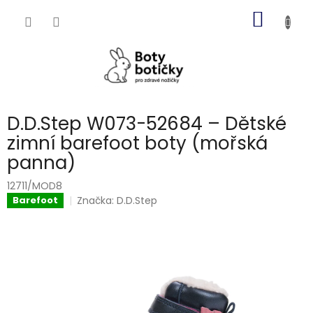
Přejít
NÁKUP
na
obsah
KOŠÍK
D.D.Step W073-52684 – Dětské
zimní barefoot boty (mořská
panna)
12711/MOD8
Značka:
D.D.Step
Barefoot