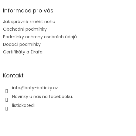
p
a
Informace pro vás
t
Jak správně změřit nohu
í
Obchodní podmínky
Podmínky ochrany osobních údajů
Dodací podmínky
Certifikáty a Žirafa
Kontakt
info
@
boty-boticky.cz
Novinky u nás na facebooku.
listickatedi