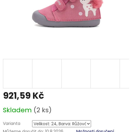
921,59 Kč
Měrná
Skladem
(2 ks)
cena:
Varianta
Můžeme doručit do:
10.8.2026
Možnosti doručení