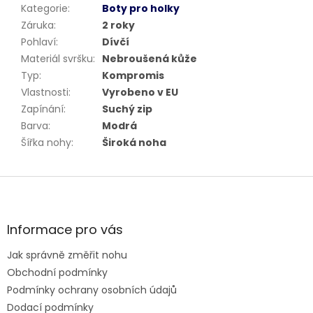
Kategorie
:
Boty pro holky
Záruka
:
2 roky
Pohlaví
:
Dívčí
Materiál svršku
:
Nebroušená kůže
Typ
:
Kompromis
Vlastnosti
:
Vyrobeno v EU
Zapínání
:
Suchý zip
Barva
:
Modrá
Šířka nohy
:
Široká noha
Z
á
p
a
Informace pro vás
t
Jak správně změřit nohu
í
Obchodní podmínky
Podmínky ochrany osobních údajů
Dodací podmínky