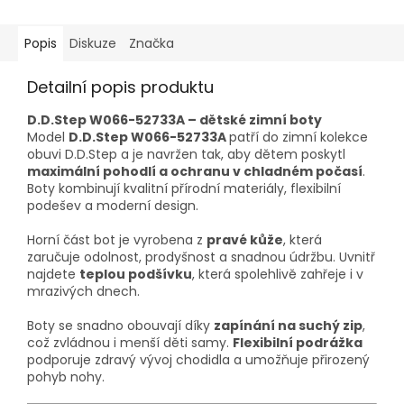
Popis
Diskuze
Značka
Detailní popis produktu
D.D.Step W066-52733A – dětské zimní boty
Model
D.D.Step W066-52733A
patří do zimní kolekce
obuvi D.D.Step a je navržen tak, aby dětem poskytl
maximální pohodlí a ochranu v chladném počasí
.
Boty kombinují kvalitní přírodní materiály, flexibilní
podešev a moderní design.
Horní část bot je vyrobena z
pravé kůže
, která
zaručuje odolnost, prodyšnost a snadnou údržbu. Uvnitř
najdete
teplou podšívku
, která spolehlivě zahřeje i v
mrazivých dnech.
Boty se snadno obouvají díky
zapínání na suchý zip
,
což zvládnou i menší děti samy.
Flexibilní podrážka
podporuje zdravý vývoj chodidla a umožňuje přirozený
pohyb nohy.