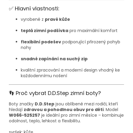
✅ Hlavní vlastnosti:
vyrobené z
pravé kůže
teplá zimní podšívka
pro maximální komfort
flexibilní podešev
podporující přirozený pohyb
nohy
snadné zapínání na suchý zip
kvalitní zpracování a moderní design vhodný ke
každodennímu nošení
👣 Proč vybrat D.D.Step zimní boty?
Boty značky
D.D.Step
jsou oblíbené mezi rodiči, kteří
hledají
zdravou a pohodlnou obuv pro děti
. Model
W066-525257
je ideální pro zimní měsíce – kombinuje
odolnost, teplo, lehkost a flexibilitu.
svršek: kůže