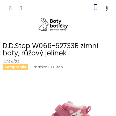
Přejít
NÁKUP
na
obsah
KOŠÍK
D.D.Step W066-52733B zimní
boty, růžový jelínek
12744/24
Značka:
D.D.Step
Kompromis