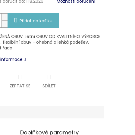
doručit do:
11.8.2026
Možnosti doručení
Přidat do košíku
ENÁ OBUV. Letní OBUV OD KVALITNÍHO VÝROBCE
, flexibilní obuv - ohebná a lehká podešev.
t řada
í informace
ZEPTAT SE
SDÍLET
Doplňkové parametry