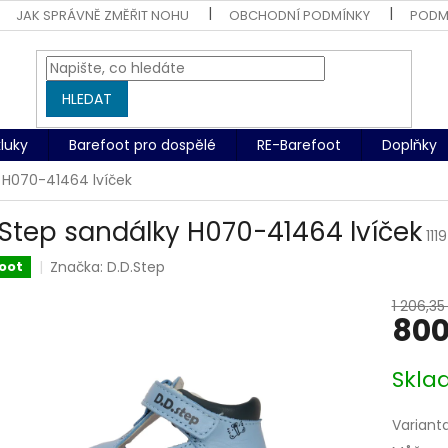
JAK SPRÁVNĚ ZMĚŘIT NOHU
OBCHODNÍ PODMÍNKY
PODM
HLEDAT
kluky
Barefoot pro dospělé
RE-Barefoot
Doplňky
 H070-41464 lvíček
.Step sandálky H070-41464 lvíček
11
Značka:
D.D.Step
oot
1 206,35
800
Měrná
Skl
cena:
Variant