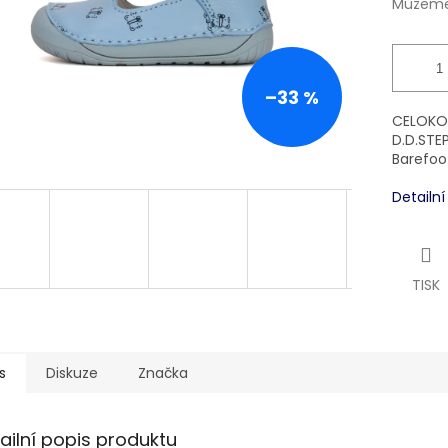
Můžeme 
–33 %
CELOKOŽ
D.D.STEP
Barefoo
Detailn
TISK
s
Diskuze
Značka
ailní popis produktu