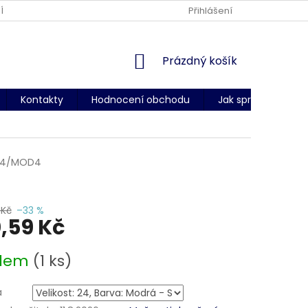
ÍNKY OCHRANY OSOBNÍCH ÚDAJŮ
DODACÍ PODMÍNKY
Přihlášení
CERT
NÁKUPNÍ
Prázdný košík
KOŠÍK
Kontakty
Hodnocení obchodu
Jak správně změři
194/MOD4
 Kč
–33 %
,59 Kč
adem
(1 ks)
a