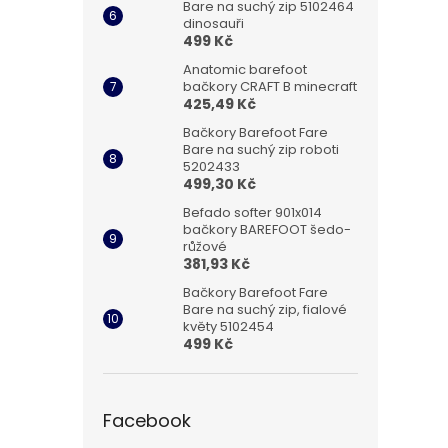
Bare na suchý zip 5102464
dinosauři
499 Kč
Anatomic barefoot
bačkory CRAFT B minecraft
425,49 Kč
Bačkory Barefoot Fare
Bare na suchý zip roboti
5202433
499,30 Kč
Befado softer 901x014
bačkory BAREFOOT šedo-
růžové
381,93 Kč
Bačkory Barefoot Fare
Bare na suchý zip, fialové
květy 5102454
499 Kč
Facebook