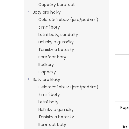
n
Capáčky barefoot
e
Boty pro holky
l
Celoroční obuv (jaro/podzim)
Zimní boty
Letní boty, sandálky
Holínky a gumáky
Tenisky a botasky
Barefoot boty
Bačkory
Capáčky
Boty pro kluky
Celoroční obuv (jaro/podzim)
Zimní boty
Letní boty
Popi
Holínky a gumáky
Tenisky a botasky
Barefoot boty
Det