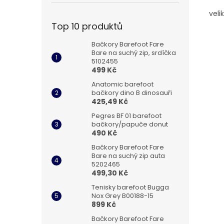
vel
Top 10 produktů
Bačkory Barefoot Fare
Bare na suchý zip, srdíčka
5102455
499 Kč
Anatomic barefoot
bačkory dino B dinosauři
425,49 Kč
Pegres BF 01 barefoot
bačkory/papuče donut
490 Kč
Bačkory Barefoot Fare
Bare na suchý zip auta
5202465
499,30 Kč
Tenisky barefoot Bugga
Nox Grey B00188-15
899 Kč
Bačkory Barefoot Fare