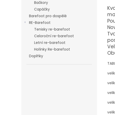
Bačkory
Kva
Capáčky
ma
Barefoot pro dospělé
Pou
RE-Barefoot
Nov
Tenisky re-barefoot
Tva
Celoroční re-barefoot
pos
Letní re-barefoot
Ve
Holínky Re-barefoot
Obu
Doplňky
TAB
veli
veli
vel
vel
veli