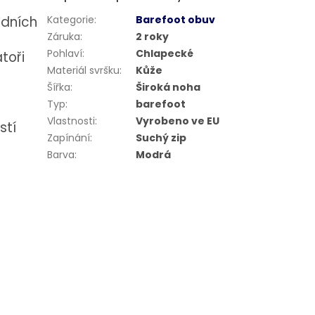
odních
Kategorie
:
Barefoot obuv
Záruka
:
2 roky
Pohlaví
:
Chlapecké
toři
Materiál svršku
:
Kůže
Šířka
:
Široká noha
Typ
:
barefoot
Vlastnosti
:
Vyrobeno ve EU
stí
Zapínání
:
Suchý zip
Barva
:
Modrá