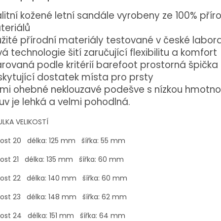
litní kožené letní sandále vyrobeny ze 100% přír
teriálů
žité přírodní materiály testované v české labora
á technologie šití zaručující flexibilitu a komfort
rovaná podle kritérií barefoot prostorná špička
kytující dostatek místa pro prsty
lmi ohebné neklouzavé podešve s nízkou hmotno
v je lehká a velmi pohodlná.
ULKA VELIKOSTÍ
kost 20 délka: 125 mm šířka: 55 mm
kost 21 délka: 135 mm šířka: 60 mm
ikost 22 délka: 140 mm šířka: 60 mm
ikost 23 délka: 148 mm šířka: 62 mm
kost 24 délka: 151 mm šířka: 64 mm