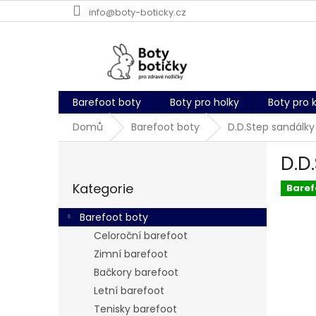
Přejít
info@boty-boticky.cz
na
obsah
Barefoot boty
Boty pro holky
Boty pro 
Domů
Barefoot boty
D.D.Step sandálky
P
D.D
o
Přeskočit
s
Kategorie
kategorie
Baref
t
r
Barefoot boty
a
Celoroční barefoot
n
Zimní barefoot
n
í
Bačkory barefoot
p
Letní barefoot
a
Tenisky barefoot