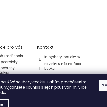
ce pro vás
Kontakt
ně změřit nohu
info
@
boty-boticky.cz
 podmínky
Novinky u nás na face
 ochrany
booku.
údajů
listickatedi
odmínky
používá soubory cookie. Dalším procházením
y a Žirafa
S
 vyjadřujete souhlas s jejich používáním. Více
zde
.
ní
 vyhrazena.