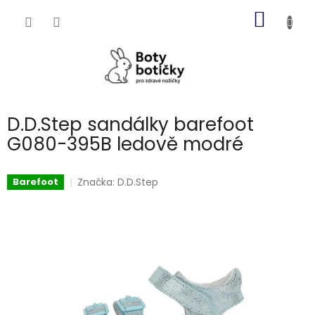
Přejít
NÁKUP
na
obsah
KOŠÍK
D.D.Step sandálky barefoot
G080-395B ledově modré
Značka:
D.D.Step
Barefoot