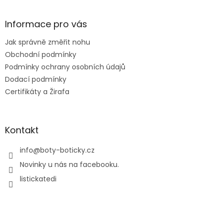
á
p
a
Informace pro vás
t
Jak správně změřit nohu
í
Obchodní podmínky
Podmínky ochrany osobních údajů
Dodací podmínky
Certifikáty a Žirafa
Kontakt
info
@
boty-boticky.cz
Novinky u nás na facebooku.
listickatedi