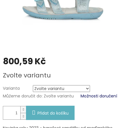
800,59 Kč
Měrná
Zvolte variantu
cena:
Varianta
Můžeme doručit do:
Zvolte variantu
Možnosti doručení
Přidat do košíku