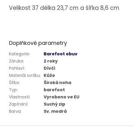
Velikost 37 délka 23,7 cm a šířka 8,6 cm
Doplňkové parametry
Kategorie
:
Barefoot obuv
Záruka
:
2 roky
Pohlaví
:
Dívčí
Materiál svršku
:
Kůže
Šířka
:
Široká noha
Typ
:
barefoot
Vlastnosti
:
Vyrobeno ve EU
Zapínání
:
Suchý zip
Barva
:
Sv. modrá
Z