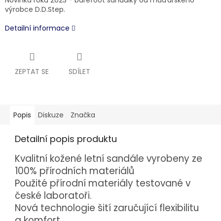
Novinka roku 2023 - barefoot sandálky od maďarského
výrobce D.D.Step.
Detailní informace
ZEPTAT SE
SDÍLET
Popis
Diskuze
Značka
Detailní popis produktu
Kvalitní kožené letní sandále vyrobeny ze
100% přírodních materiálů
Použité přírodní materiály testované v
české laboratoři.
Nová technologie šití zaručující flexibilitu
a komfort.