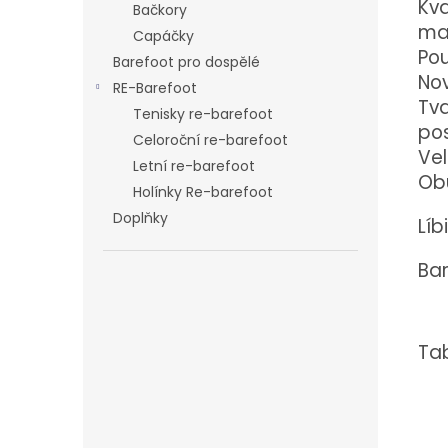
Kva
Bačkory
ma
Capáčky
Pou
Barefoot pro dospělé
Nov
RE-Barefoot
Tva
Tenisky re-barefoot
pos
Celoroční re-barefoot
Vel
Letní re-barefoot
Obu
Holínky Re-barefoot
Doplňky
Líb
Bar
Tab