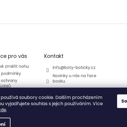
ce pro vás
Kontakt
ně změřit nohu
info
@
boty-boticky.cz
 podmínky
Novinky u nás na face
 ochrany
booku.
údajů
listickatedi
odmínky
používá soubory cookie. Dalším procházením
y a Žirafa
S
 vyjadřujete souhlas s jejich používáním. Více
zde
.
ní
 vyhrazena.