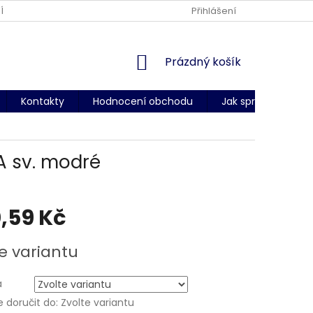
ÍNKY OCHRANY OSOBNÍCH ÚDAJŮ
DODACÍ PODMÍNKY
Přihlášení
CERT
NÁKUPNÍ
Prázdný košík
KOŠÍK
Kontakty
Hodnocení obchodu
Jak správně změři
A sv. modré
,59 Kč
e variantu
a
doručit do:
Zvolte variantu