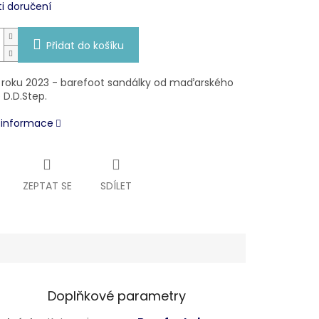
i doručení
Přidat do košíku
 roku 2023 - barefoot sandálky od maďarského
 D.D.Step.
í informace
ZEPTAT SE
SDÍLET
Doplňkové parametry