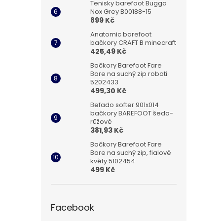
Tenisky barefoot Bugga
Nox Grey B00188-15
899 Kč
Anatomic barefoot
bačkory CRAFT B minecraft
425,49 Kč
Bačkory Barefoot Fare
Bare na suchý zip roboti
5202433
499,30 Kč
Befado softer 901x014
bačkory BAREFOOT šedo-
růžové
381,93 Kč
Bačkory Barefoot Fare
Bare na suchý zip, fialové
květy 5102454
499 Kč
Facebook