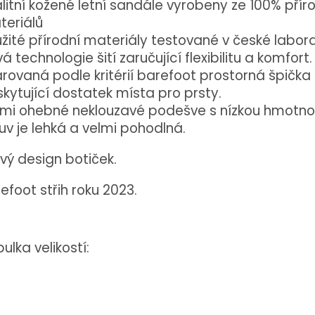
litní kožené letní sandále vyrobeny ze 100% přír
teriálů
žité přírodní materiály testované v české labora
á technologie šití zaručující flexibilitu a komfort.
rovaná podle kritérií barefoot prostorná špička
kytující dostatek místa pro prsty.
mi ohebné neklouzavé podešve s nízkou hmotnos
v je lehká a velmi pohodlná.
ivý design botiček.
efoot střih roku 2023.
ulka velikostí: