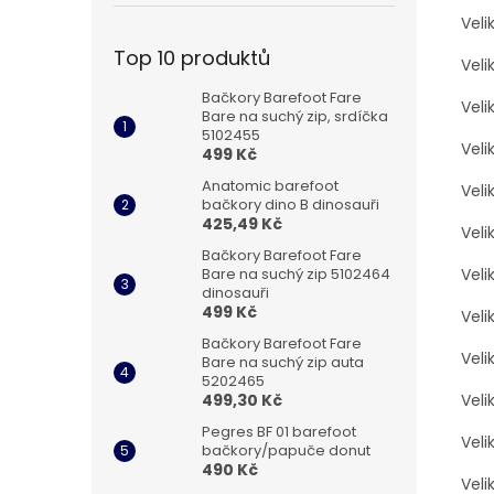
Veli
Top 10 produktů
Veli
Bačkory Barefoot Fare
Veli
Bare na suchý zip, srdíčka
5102455
Veli
499 Kč
Anatomic barefoot
Veli
bačkory dino B dinosauři
425,49 Kč
Veli
Bačkory Barefoot Fare
Bare na suchý zip 5102464
Veli
dinosauři
499 Kč
Veli
Bačkory Barefoot Fare
Veli
Bare na suchý zip auta
5202465
499,30 Kč
Veli
Pegres BF 01 barefoot
Veli
bačkory/papuče donut
490 Kč
Veli