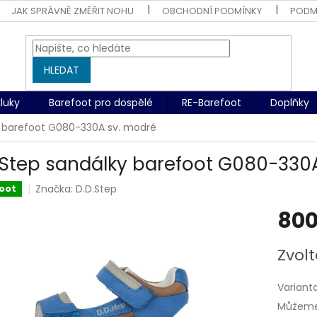
JAK SPRÁVNĚ ZMĚŘIT NOHU
OBCHODNÍ PODMÍNKY
PODM
HLEDAT
kluky
Barefoot pro dospělé
RE-Barefoot
Doplňky
y barefoot G080-330A sv. modré
.Step sandálky barefoot G080-330
Značka:
D.D.Step
oot
800
Měrná
Zvolt
cena:
Variant
Můžeme 