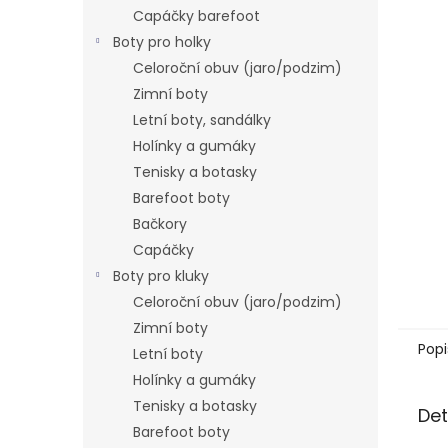
n
Capáčky barefoot
e
Boty pro holky
l
Celoroční obuv (jaro/podzim)
Zimní boty
Letní boty, sandálky
Holínky a gumáky
Tenisky a botasky
Barefoot boty
Bačkory
Capáčky
Boty pro kluky
Celoroční obuv (jaro/podzim)
Zimní boty
Popi
Letní boty
Holínky a gumáky
Tenisky a botasky
Det
Barefoot boty