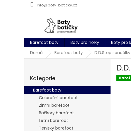
Přejít
info@boty-boticky.cz
na
obsah
Barefoot boty
Boty pro holky
Boty pro 
Domů
Barefoot boty
D.D.Step sandálk
P
D.D
o
Přeskočit
s
Kategorie
kategorie
Baref
t
r
Barefoot boty
a
Celoroční barefoot
n
Zimní barefoot
n
í
Bačkory barefoot
p
Letní barefoot
a
Tenisky barefoot