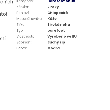
odních
Kategorie
:
Barefoot obuv
Záruka
:
2 roky
Pohlaví
:
Chlapecká
toři.
Materiál svršku
:
Kůže
Šířka
:
Široká noha
Typ
:
barefoot
Vlastnosti
:
Vyrobeno ve EU
tí.
Zapínání
:
Suchý zip
Barva
:
Modrá