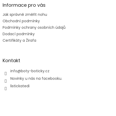
a
Informace pro vás
t
Jak správně změřit nohu
í
Obchodní podmínky
Podmínky ochrany osobních údajů
Dodací podmínky
Certifikáty a Žirafa
Kontakt
info
@
boty-boticky.cz
Novinky u nás na facebooku.
listickatedi