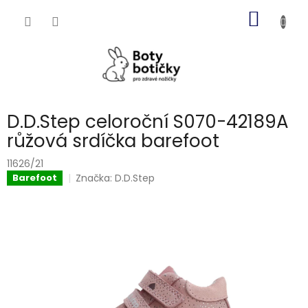
Přejít
NÁKUP
na
obsah
KOŠÍK
D.D.Step celoroční S070-42189A
růžová srdíčka barefoot
11626/21
Značka:
D.D.Step
Barefoot