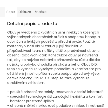
Popis
Diskuze
Značka
Detailní popis produktu
Obuv je vyrobena z kvalitních usní, měkkých kožených
vyjímatelných absorpčních stélek s podporou klenby, a
odolných a lehkých podešví z přírodní pryže. Použité
materiály v naši obuvi zaručují její flexibilitu a
přizpůsobivost tvaru nožičky dítěte, prodyšnost obuvi a
absenci toxických látek. Konstrukce obuvi je navržena
tak, aby co nejvíce nebránila přirozenému růstu dětské
nožičky a pohybu chodidla při chůzi a běhu. Obuv D.D.
Step se vyznačuje vysokým pohodlím a komfortem pro
děti, které ji nosí a přitom zcela podporuje zdravý vývoj
dětské nožičky. Obuv D.D. Step se také vyznačuje
atraktivním vzhledem.
- použité přírodní materiály, testované v české laboratoři
- speciální technologie šití zaručující flexibilitu a komfort
- barefoot prostorná špička
- ohebné měkké neklouzavé podešve s nízkou hmotností