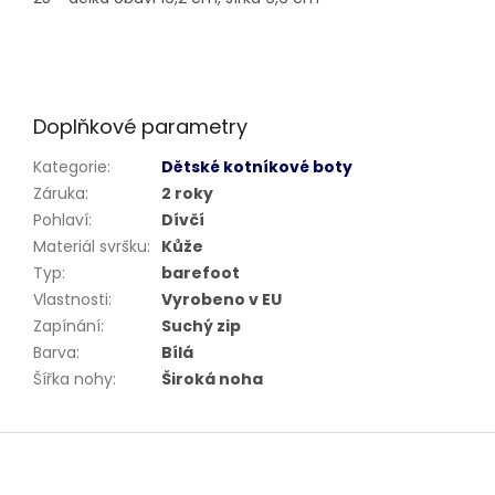
Doplňkové parametry
Kategorie
:
Dětské kotníkové boty
Záruka
:
2 roky
Pohlaví
:
Dívčí
Materiál svršku
:
Kůže
Typ
:
barefoot
Vlastnosti
:
Vyrobeno v EU
Zapínání
:
Suchý zip
Barva
:
Bílá
Šířka nohy
:
Široká noha
Z
á
p