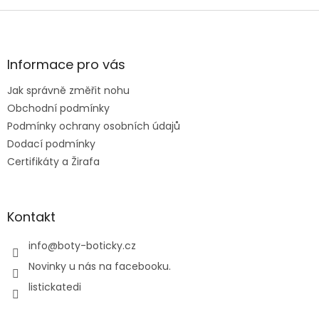
Z
á
p
a
Informace pro vás
t
Jak správně změřit nohu
í
Obchodní podmínky
Podmínky ochrany osobních údajů
Dodací podmínky
Certifikáty a Žirafa
Kontakt
info
@
boty-boticky.cz
Novinky u nás na facebooku.
listickatedi