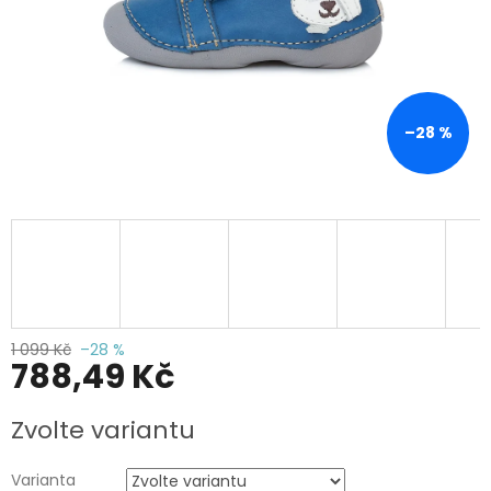
–28 %
1 099 Kč
–28 %
788,49 Kč
Měrná
Zvolte variantu
cena:
Varianta