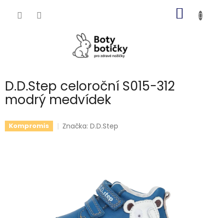
Přejít
NÁKUP
na
obsah
KOŠÍK
D.D.Step celoroční S015-312
modrý medvídek
Značka:
D.D.Step
Kompromis