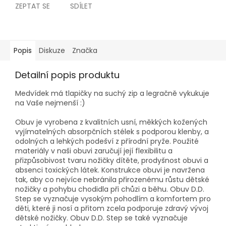
ZEPTAT SE
SDÍLET
Popis
Diskuze
Značka
Detailní popis produktu
Medvídek má tlapičky na suchý zip a legračně vykukuje
na Vaše nejmenší :)
Obuv je vyrobena z kvalitních usní, měkkých kožených
vyjímatelných absorpčních stélek s podporou klenby, a
odolných a lehkých podešví z přírodní pryže. Použité
materiály v naši obuvi zaručují její flexibilitu a
přizpůsobivost tvaru nožičky dítěte, prodyšnost obuvi a
absenci toxických látek. Konstrukce obuvi je navržena
tak, aby co nejvíce nebránila přirozenému růstu dětské
nožičky a pohybu chodidla při chůzi a běhu. Obuv D.D.
Step se vyznačuje vysokým pohodlím a komfortem pro
děti, které ji nosí a přitom zcela podporuje zdravý vývoj
dětské nožičky. Obuv D.D. Step se také vyznačuje