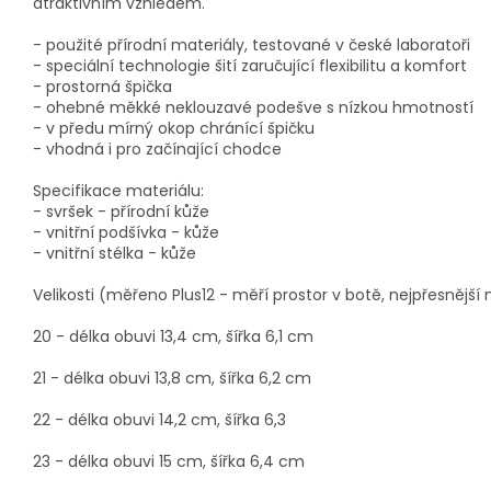
atraktivním vzhledem.
- použité přírodní materiály, testované v české laboratoři
- speciální technologie šití zaručující flexibilitu a komfort
- prostorná špička
- ohebné měkké neklouzavé podešve s nízkou hmotností
- v předu mírný okop chránící špičku
- vhodná i pro začínající chodce
Specifikace materiálu:
- svršek - přírodní kůže
- vnitřní podšívka - kůže
- vnitřní stélka - kůže
Velikosti (měřeno Plus12 - měří prostor v botě, nejpřesnější
20 - délka obuvi 13,4 cm, šířka 6,1 cm
21 - délka obuvi 13,8 cm, šířka 6,2 cm
22 - délka obuvi 14,2 cm, šířka 6,3
23 - délka obuvi 15 cm, šířka 6,4 cm