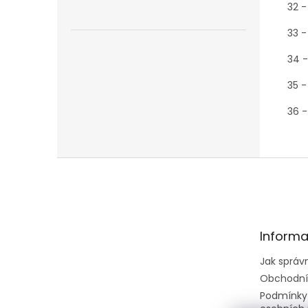
32 -
33 -
34 -
35 -
36 -
Z
á
p
a
t
Informa
í
Jak správ
Obchodní
Podmínky