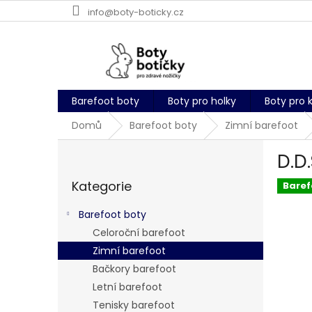
Přejít
info@boty-boticky.cz
na
obsah
Barefoot boty
Boty pro holky
Boty pro 
Domů
Barefoot boty
Zimní barefoot
P
D.D
o
Přeskočit
s
Kategorie
kategorie
Baref
t
r
Barefoot boty
a
Celoroční barefoot
n
Zimní barefoot
n
í
Bačkory barefoot
p
Letní barefoot
a
Tenisky barefoot