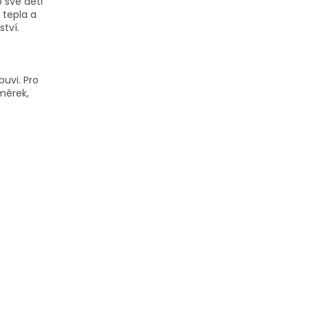
o své děti
 tepla a
ství.
buvi. Pro
měrek,