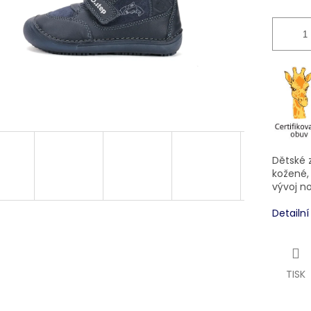
Dětské 
kožené, 
vývoj n
Detailn
TISK