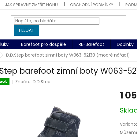
JAK SPRÁVNĚ ZMĚŘIT NOHU
OBCHODNÍ PODMÍNKY
PODM
HLEDAT
kluky
Barefoot pro dospělé
RE-Barefoot
Doplňky
D.D.Step barefoot zimní boty W063-52130 (modré nářadí)
.Step barefoot zimní boty W063-52
Značka:
D.D.Step
oot
1 0
Měrná
Skl
cena:
Variant
Můžeme 