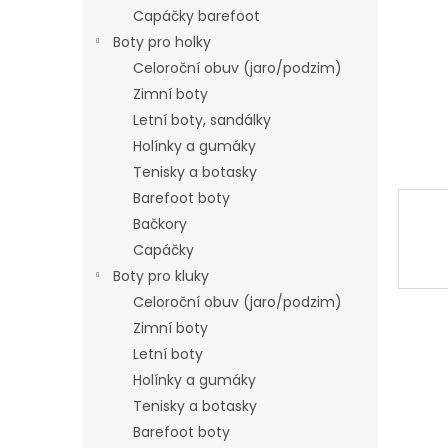
n
Capáčky barefoot
e
Boty pro holky
l
Celoroční obuv (jaro/podzim)
Zimní boty
Letní boty, sandálky
Holínky a gumáky
Tenisky a botasky
Barefoot boty
Bačkory
Capáčky
Boty pro kluky
Celoroční obuv (jaro/podzim)
Zimní boty
Letní boty
Holínky a gumáky
Tenisky a botasky
Barefoot boty