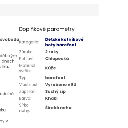
Doplňkové parametry
a svoboda
Dětské kotníkové
Kategorie
:
boty barefoot
Záruka
:
2 roky
y dětským
Pohlaví
:
Chlapecká
h dnech.
Materiál
ážku,
Kůže
svršku
:
Typ
:
barefoot
Vlastnosti
:
Vyrobeno v EU
Zapínání
:
Suchý zip
 odolná
Barva
:
Khaki
Šířka
Široká noha
oku
nohy
:
ohy v