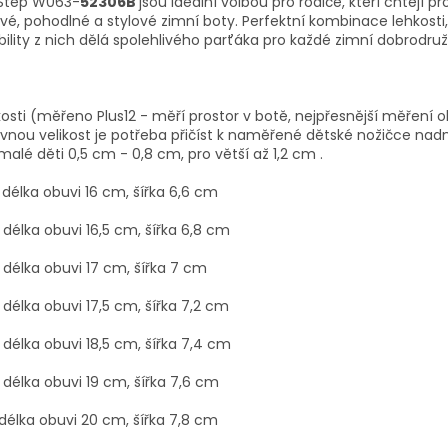
.Step W063-
52306B
jsou ideální volbou pro rodiče, kteří chtějí pr
vé, pohodlné a stylové zimní boty. Perfektní kombinace lehkosti,
ibility z nich dělá spolehlivého parťáka pro každé zimní dobrodruž
kosti (měřeno Plus12 - měří prostor v botě, nejpřesnější měření o
vnou velikost je potřeba přičíst k naměřené dětské nožičce nad
malé děti 0,5 cm - 0,8 cm, pro větší až 1,2 cm .
 délka obuvi 16 cm, šířka 6,6 cm
 délka obuvi 16,5 cm, šířka 6,8 cm
 délka obuvi 17 cm, šířka 7 cm
 délka obuvi 17,5 cm, šířka 7,2 cm
 délka obuvi 18,5 cm, šířka 7,4 cm
 délka obuvi 19 cm, šířka 7,6 cm
 délka obuvi 20 cm, šířka 7,8 cm