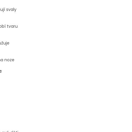
ují svaly
obí tvaru
užuje
na noze
c