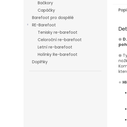
Bačkory
Popi
Capáčky
Barefoot pro dospělé
RE-Barefoot
Det
Tenisky re-barefoot
❄️
D
Celoroční re-barefoot
poh
Letní re-barefoot
Holínky Re-barefoot
❄️ T
nož
Doplňky
Komb
kter
⭐
Hl