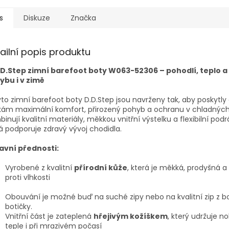
s
Diskuze
Značka
ailní popis produktu
.D.Step zimní barefoot boty W063-52306
– pohodlí, teplo 
ybu i v zimě
yto zimní barefoot boty D.D.Step jsou navrženy tak, aby poskytl
kám maximální komfort, přirozený pohyb a ochranu v chladnýc
inují kvalitní materiály, měkkou vnitřní výstelku a flexibilní podr
á podporuje zdravý vývoj chodidla.
avní přednosti:
Vyrobené z kvalitní
přírodní kůže
, která je měkká, prodyšná a
proti vlhkosti
Obouvání je možné buď na suché zipy nebo na kvalitní zip z b
botičky.
Vnitřní část je zateplená
hřejivým kožíškem
, který udržuje n
teple i při mrazivém počasí