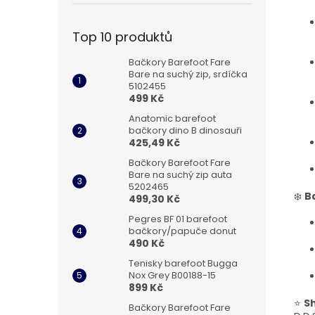
Top 10 produktů
Bačkory Barefoot Fare
Bare na suchý zip, srdíčka
5102455
499 Kč
Anatomic barefoot
bačkory dino B dinosauři
425,49 Kč
Bačkory Barefoot Fare
Bare na suchý zip auta
5202465
❄️
B
499,30 Kč
Pegres BF 01 barefoot
bačkory/papuče donut
490 Kč
Tenisky barefoot Bugga
Nox Grey B00188-15
899 Kč
⭐
Sh
Bačkory Barefoot Fare