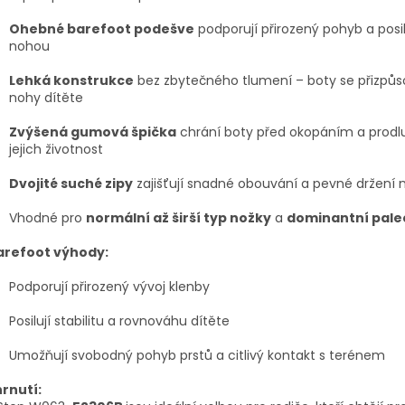
Ohebné barefoot podešve
podporují přirozený pohyb a posil
nohou
Lehká konstrukce
bez zbytečného tlumení – boty se přizpůs
nohy dítěte
Zvýšená gumová špička
chrání boty před okopáním a prodl
jejich životnost
Dvojité suché zipy
zajišťují snadné obouvání a pevné držení 
Vhodné pro
normální až širší typ nožky
a
dominantní pale
arefoot výhody:
Podporují přirozený vývoj klenby
Posilují stabilitu a rovnováhu dítěte
Umožňují svobodný pohyb prstů a citlivý kontakt s terénem
rnutí: