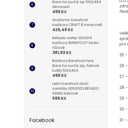
D.D
Bare na suchý zip 5102464
zdra
dinosauři
flex
499 Kč
Anatomic barefoot
bačkory CRAFT B minecraft
425,49 Kč
Veli
Befado softer 901x014
sprá
bačkory BAREFOOT šedo-
pro 
růžové
381,93 Kč
25 -
Bačkory Barefoot Fare
Bare na suchý zip, fialové
26 -
květy 5102454
499 Kč
27 -
Letní barefoot dívčí
28 -
sandály 005X003 BEFADO
SANDI béžové
599 Kč
29 -
30 -
Facebook
31 -