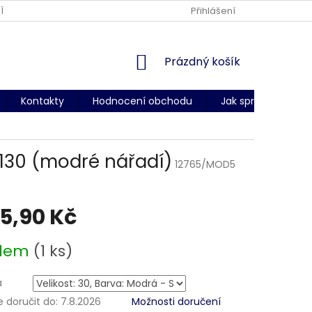
ÍNKY OCHRANY OSOBNÍCH ÚDAJŮ
DODACÍ PODMÍNKY
Přihlášení
CERT
NÁKUPNÍ
Prázdný košík
KOŠÍK
Kontakty
Hodnocení obchodu
Jak správně změři
130 (modré nářadí)
12765/MOD5
55,90 Kč
adem
(1 ks)
a
doručit do:
7.8.2026
Možnosti doručení