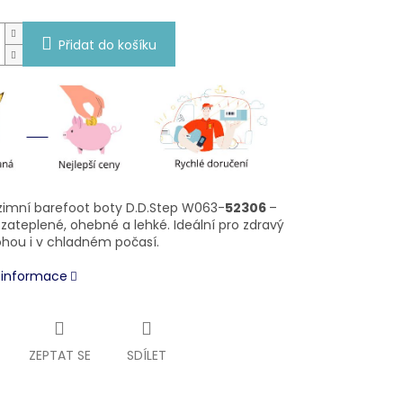
Přidat do košíku
zimní barefoot boty D.D.Step W063-
52306
–
zateplené, ohebné a lehké. Ideální pro zdravý
ohou i v chladném počasí.
í informace
ZEPTAT SE
SDÍLET