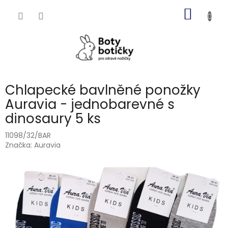
Přejít
NÁKUP
na
obsah
KOŠÍK
Chlapecké bavlněné ponožky
Auravia - jednobarevné s
dinosaury 5 ks
11098/32/BAR
Značka:
Auravia