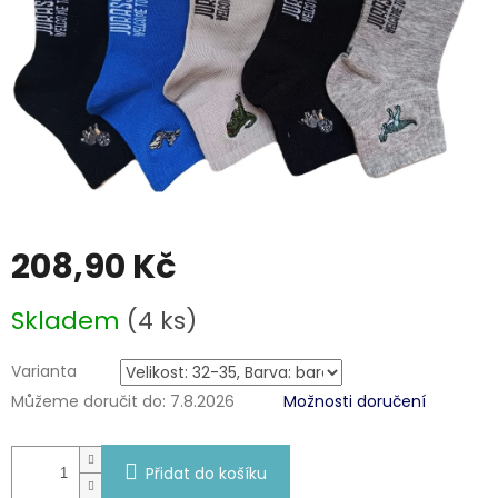
208,90 Kč
Měrná
Skladem
(4 ks)
cena:
Varianta
Můžeme doručit do:
7.8.2026
Možnosti doručení
Přidat do košíku