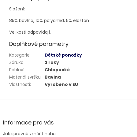
Složení:
85% bavlna, 10% polyamid, 5% elastan
Velikosti odpovídají.
Doplňkové parametry
Kategorie
:
Dětské ponožky
Záruka
:
2 roky
Pohlaví
:
Chlapecké
Materiál svršku
:
Bavlna
Vlastnosti
:
Vyrobeno v EU
Z
á
p
a
Informace pro vás
t
Jak správně změřit nohu
í