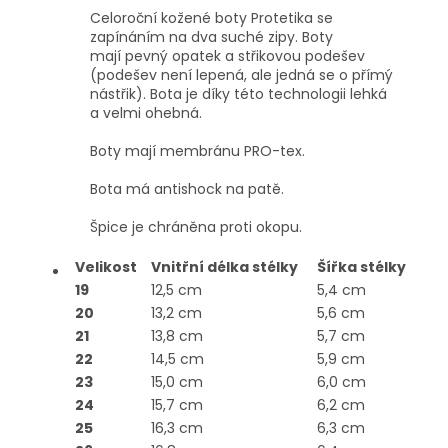
Celoroční kožené boty Protetika se
zapínáním na dva suché zipy. Boty
mají pevný opatek a střikovou podešev
(podešev není lepená, ale jedná se o přímý
nástřik). Bota je díky této technologii lehká
a velmi ohebná.
Boty mají membránu PRO-tex.
Bota má antishock na patě.
Špice je chráněna proti okopu.
Velikost
Vnitřní délka stélky
Šířka stélky
19
12,5 cm
5,4 cm
20
13,2 cm
5,6 cm
21
13,8 cm
5,7 cm
22
14,5 cm
5,9 cm
23
15,0 cm
6,0 cm
24
15,7 cm
6,2 cm
25
16,3 cm
6,3 cm