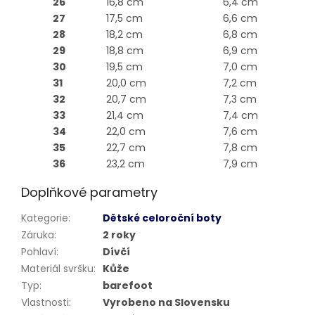
26
16,8 cm
6,4 cm
27
17,5 cm
6,6 cm
28
18,2 cm
6,8 cm
29
18,8 cm
6,9 cm
30
19,5 cm
7,0 cm
31
20,0 cm
7,2 cm
32
20,7 cm
7,3 cm
33
21,4 cm
7,4 cm
34
22,0 cm
7,6 cm
35
22,7 cm
7,8 cm
36
23,2 cm
7,9 cm
Doplňkové parametry
Kategorie
:
Dětské celoroční boty
Záruka
:
2 roky
Pohlaví
:
Dívčí
Materiál svršku
:
Kůže
Typ
:
barefoot
Vlastnosti
:
Vyrobeno na Slovensku