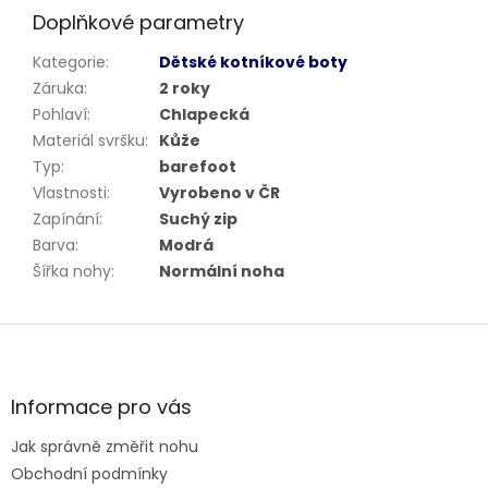
Doplňkové parametry
Kategorie
:
Dětské kotníkové boty
Záruka
:
2 roky
Pohlaví
:
Chlapecká
Materiál svršku
:
Kůže
Typ
:
barefoot
Vlastnosti
:
Vyrobeno v ČR
Zapínání
:
Suchý zip
Barva
:
Modrá
Šířka nohy
:
Normální noha
Z
á
p
a
Informace pro vás
t
Jak správně změřit nohu
í
Obchodní podmínky