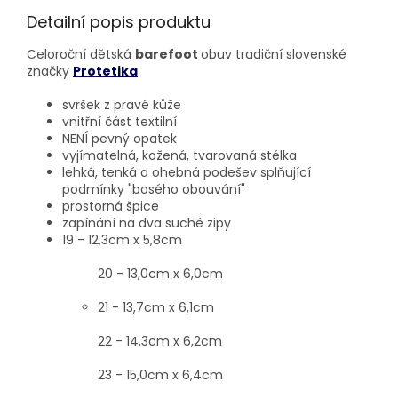
Detailní popis produktu
Celoroční dětská
barefoot
obuv tradiční slovenské
značky
Protetika
svršek z pravé kůže
vnitřní část textilní
NENÍ pevný opatek
vyjímatelná, kožená, tvarovaná stélka
lehká, tenká a ohebná podešev splňující
podmínky "bosého obouvání"
prostorná špice
zapínání na dva suché zipy
19 - 12,3cm x 5,8cm
20 - 13,0cm x 6,0cm
21 - 13,7cm x 6,1cm
22 - 14,3cm x 6,2cm
23 - 15,0cm x 6,4cm