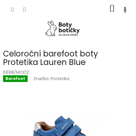
Přejít
NÁKUP
na
obsah
KOŠÍK
Celoroční barefoot boty
Protetika Lauren Blue
6698/MOD2
Značka:
Protetika
Barefoot