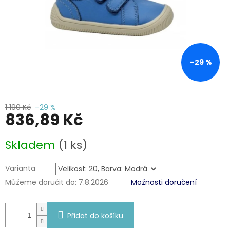
–29 %
1 190 Kč
–29 %
836,89 Kč
Měrná
Skladem
(1 ks)
cena:
Varianta
Můžeme doručit do:
7.8.2026
Možnosti doručení
Přidat do košíku