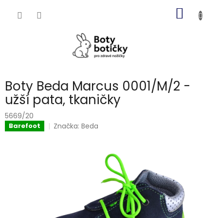
Přejít
NÁKUP
na
obsah
KOŠÍK
Boty Beda Marcus 0001/M/2 -
užší pata, tkaničky
5669/20
Značka:
Beda
Barefoot