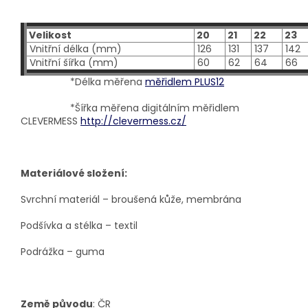
Velikost
20
21
22
23
Vnitřní délka (mm)
126
131
137
142
Vnitřní šířka (mm)
60
62
64
66
*Délka měřena
měřidlem PLUS12
*Šířka měřena digitálním měřidlem
CLEVERMESS
http://clevermess.cz/
Materiálové složení:
Svrchní materiál – broušená kůže, membrána
Podšívka a stélka – textil
Podrážka – guma
Země původu
: ČR