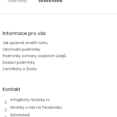
Šířka nohy
:
Široká noha
Z
á
p
a
Informace pro vás
t
Jak správně změřit nohu
í
Obchodní podmínky
Podmínky ochrany osobních údajů
Dodací podmínky
Certifikáty a Žirafa
Kontakt
info
@
boty-boticky.cz
Novinky u nás na facebooku.
listickatedi