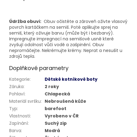
Údržba obuvi:
Obuv očistěte a zároveň oživte vlasový
povrch kartáčkem na semiš. Poté aplikujte sprej na
semiš, který oživuje barvu (může být i bezbarvý).
Impregnujte impregnací na semišové usně které
zvyšují odolnost vůči vodě a zašpinění. Obuv
nepromáčejte. Nekrémujte krémy. Neprat a nesušit u
zdrojů tepla.
Doplňkové parametry
Kategorie
:
Dětské kotníkové boty
Záruka
:
2 roky
Pohlaví
:
Chlapecká
Materiál svršku
:
Nebroušená kůže
Typ
:
barefoot
Vlastnosti
:
Vyrobeno v ČR
Zapínání
:
Suchý zip
Barva
:
Modrá