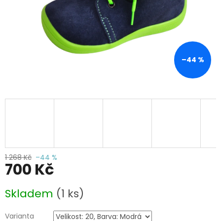
–44 %
1 268 Kč
–44 %
700 Kč
Měrná
Skladem
(1 ks)
cena:
Varianta