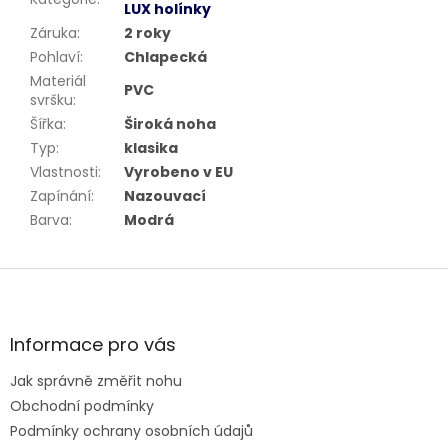
LUX holínky
Záruka
:
2 roky
Pohlaví
:
Chlapecká
Materiál
PVC
svršku
:
Šířka
:
Široká noha
Typ
:
klasika
Vlastnosti
:
Vyrobeno v EU
Zapínání
:
Nazouvací
Barva
:
Modrá
Z
á
p
a
Informace pro vás
t
Jak správně změřit nohu
í
Obchodní podmínky
Podmínky ochrany osobních údajů