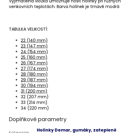
Vyjímatelná vložka umožňuje nosit holínky při různých
venkovních teplotách. Barva holínek je tmavě modrá
TABULKA VELIKOSTÍ:
22 (140 mm)
23 (147 mm)
24 (154 mm)
25 (160 mm)
26 (167 mm)
27 (174 mm)
28 (180 mm)
29 (187 mm)
30 (194 mm)
31 (200 mm)
32 (207 mm)
33 (214 mm)
34 (220 mm)
Doplňkové parametry
Holínky Demar, gumáky, zateplené
Kategorie
: