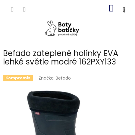
Přejít
NÁKUP
na
obsah
KOŠÍK
Befado zateplené holínky EVA
lehké světle modré 162PXY133
Značka:
Befado
Kompromis