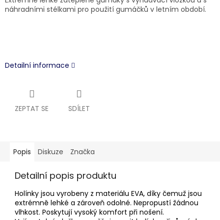
Extremně lehké zateplené gumáky s vyndávací vložkou a s
náhradními stélkami pro použití gumáčků v letním období.
Detailní informace
ZEPTAT SE
SDÍLET
Popis
Diskuze
Značka
Detailní popis produktu
Holínky jsou vyrobeny z materiálu EVA, díky čemuž jsou
extrémně lehké a zároveň odolné. Nepropustí žádnou
vlhkost. Poskytují vysoký komfort při nošení.