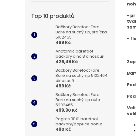
noh
Top 10 produktů
- p
tvar
Bačkory Barefoot Fare
sa
Bare na suchý zip, srdíčka
5102455
- fl
499 Kč
Anatomic barefoot
bačkory dino B dinosauři
425,49 Kč
Zap
Bačkory Barefoot Fare
Bar
Bare na suchý zip 5102464
dinosauři
Pod
499 Kč
Bačkory Barefoot Fare
Pod
Bare na suchý zip auta
5202465
Vel
499,30 Kč
veli
Pegres BF 01 barefoot
bačkory/papuče donut
490 Kč