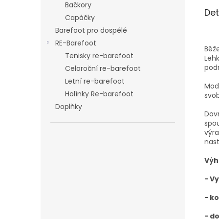
Bačkory
Det
Capáčky
Barefoot pro dospělé
RE-Barefoot
Běže
Tenisky re-barefoot
Lehk
podr
Celoroční re-barefoot
Letní re-barefoot
Mod
Holínky Re-barefoot
svob
Doplňky
Dovn
spou
výra
nast
Výh
- V
- k
- d