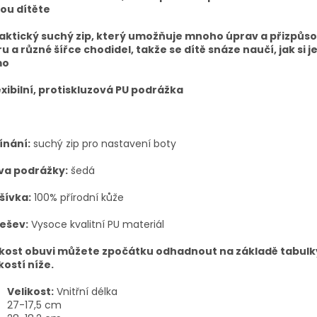
ou dítěte
raktický suchý zip, který umožňuje mnoho úprav a přizpůs
u a různé šířce chodidel, takže se dítě snáze naučí, jak si j
mo
exibilní, protiskluzová PU podrážka
ínání:
suchý zip pro nastavení boty
va podrážky:
šedá
šívka:
100% přírodní kůže
ešev:
Vysoce kvalitní PU materiál
ikost obuvi můžete zpočátku odhadnout na základě tabulk
kostí níže.
Velikost:
Vnitřní délka
27-17,5 cm