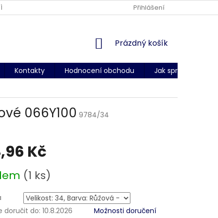
ÍNKY OCHRANY OSOBNÍCH ÚDAJŮ
DODACÍ PODMÍNKY
Přihlášení
CERT
NÁKUPNÍ
Prázdný košík
KOŠÍK
Kontakty
Hodnocení obchodu
Jak správně změři
žové 066Y100
9784/34
,96 Kč
adem
(1 ks)
a
doručit do:
10.8.2026
Možnosti doručení