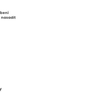
obení
e nasadit
y