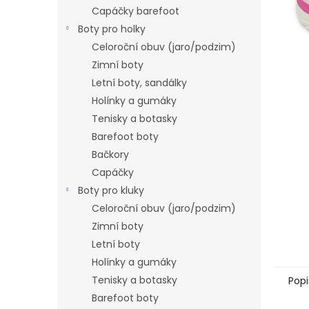
n
Capáčky barefoot
e
Boty pro holky
l
Celoroční obuv (jaro/podzim)
Zimní boty
Letní boty, sandálky
Holínky a gumáky
Tenisky a botasky
Barefoot boty
Bačkory
Capáčky
Boty pro kluky
Celoroční obuv (jaro/podzim)
Zimní boty
Letní boty
Holínky a gumáky
Tenisky a botasky
Popi
Barefoot boty