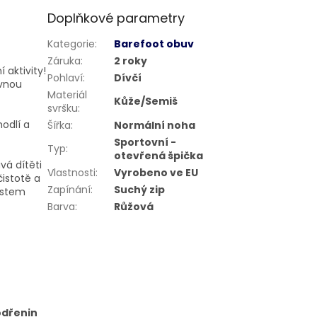
Doplňkové parametry
Kategorie
:
Barefoot obuv
Záruka
:
2 roky
 aktivity!
Pohlaví
:
Dívčí
evnou
Materiál
Kůže/Semiš
svršku
:
odlí a
Šířka
:
Normální noha
Sportovní -
Typ
:
otevřená špička
vá dítěti
Vlastnosti
:
Vyrobeno ve EU
istotě a
Zapínání
:
Suchý zip
ostem
Barva
:
Růžová
odřenin