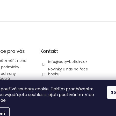
ce pro vás
Kontakt
ně změřit nohu
info
@
boty-boticky.cz
 podmínky
Novinky u nás na face
 ochrany
booku.
údajů
listickatedi
odmínky
používá soubory cookie. Dalším procházením
y a Žirafa
S
 vyjadřujete souhlas s jejich používáním. Více
zde
.
ní
 vyhrazena.