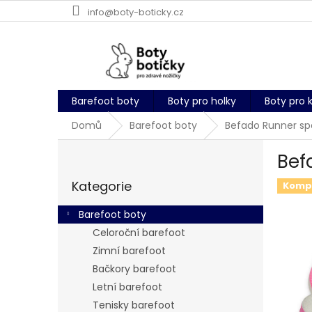
Přejít
info@boty-boticky.cz
na
obsah
Barefoot boty
Boty pro holky
Boty pro 
Domů
Barefoot boty
Befado Runner sp
P
Bef
o
Přeskočit
s
Kategorie
kategorie
Komp
t
r
Barefoot boty
a
Celoroční barefoot
n
Zimní barefoot
n
í
Bačkory barefoot
p
Letní barefoot
a
Tenisky barefoot