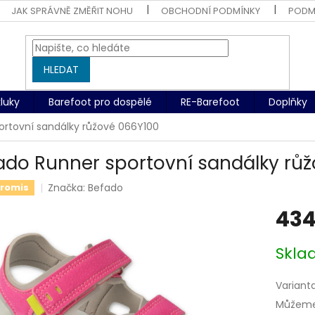
JAK SPRÁVNĚ ZMĚŘIT NOHU
OBCHODNÍ PODMÍNKY
PODM
HLEDAT
kluky
Barefoot pro dospělé
RE-Barefoot
Doplňky
ortovní sandálky růžové 066Y100
ado Runner sportovní sandálky rů
Značka:
Befado
romis
434
Měrná
Skl
cena:
Variant
Můžeme 