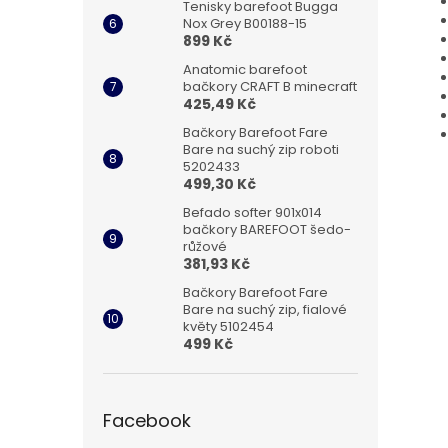
Tenisky barefoot Bugga
Nox Grey B00188-15
899 Kč
Anatomic barefoot
bačkory CRAFT B minecraft
425,49 Kč
Bačkory Barefoot Fare
Bare na suchý zip roboti
5202433
499,30 Kč
Befado softer 901x014
bačkory BAREFOOT šedo-
růžové
381,93 Kč
Bačkory Barefoot Fare
Bare na suchý zip, fialové
květy 5102454
499 Kč
Facebook