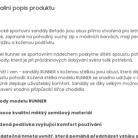
ailní popis produktu
cké sportovní sandály Befado jsou obuv přímo stvořená pro letní
é, zapínané na pohodlný suchý zip v módních barvách, mají p
ážku a koženou podšívku.
el Runner se sportovním nádechem poskytne dítěti spoustu poh
ody, která je při prázdninových dobývání světa tolik potřebná.
itř i ven - sandály RUNNER s koženou stélkou jsou obuví, která dá
stu pohodlí.
Kožená stélka modelu RUNNER se snadno udržuje v č
zně zlepšuje uživatelský komfort. Sandály se díky velkým možn
avení snadno přizpůsobí šířce chodidla.
ody modelu RUNNER
ysoce kvalitní měkký semišový materiál
ožená podšívka zvyšující komfort používání
odatečná hmota uvnitř, která pomáhá předcházet vzniku 