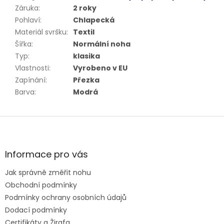
Záruka
:
2 roky
Pohlaví
:
Chlapecká
Materiál svršku
:
Textil
Šířka
:
Normální noha
Typ
:
klasika
Vlastnosti
:
Vyrobeno v EU
Zapínání
:
Přezka
Barva
:
Modrá
Z
á
p
a
Informace pro vás
t
Jak správně změřit nohu
í
Obchodní podmínky
Podmínky ochrany osobních údajů
Dodací podmínky
Certifikáty a Žirafa