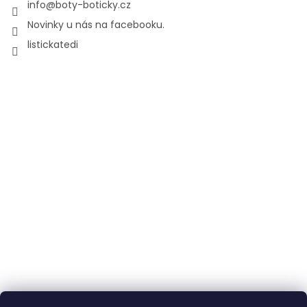
info
@
boty-boticky.cz
Novinky u nás na facebooku.
listickatedi