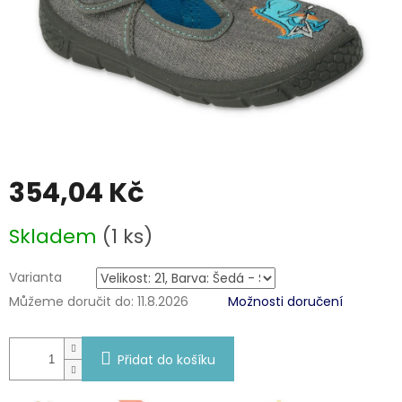
354,04 Kč
Měrná
Skladem
(1 ks)
cena:
Varianta
Můžeme doručit do:
11.8.2026
Možnosti doručení
Přidat do košíku