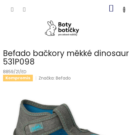
Přejít
NÁKUP
na
obsah
KOŠÍK
Befado bačkory měkké dinosaur
531P098
8859/21/ED
Značka:
Befado
Kompromis