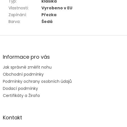
Typ
:
klasika
Vlastnosti
:
Vyrobeno v EU
Zapínání
:
Přezka
Barva
:
Šedá
Z
á
p
a
Informace pro vás
t
Jak správně změřit nohu
í
Obchodní podmínky
Podmínky ochrany osobních údajů
Dodací podmínky
Certifikáty a Žirafa
Kontakt