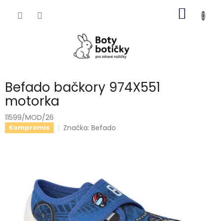
Přejít
NÁKUP
na
obsah
KOŠÍK
Befado bačkory 974X551
motorka
11599/MOD/26
Značka:
Befado
Kompromis