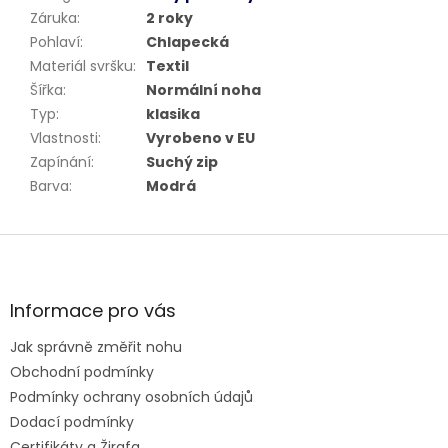
Záruka
:
2 roky
Pohlaví
:
Chlapecká
Materiál svršku
:
Textil
Šířka
:
Normální noha
Typ
:
klasika
Vlastnosti
:
Vyrobeno v EU
Zapínání
:
Suchý zip
Barva
:
Modrá
Z
á
p
a
Informace pro vás
t
Jak správně změřit nohu
í
Obchodní podmínky
Podmínky ochrany osobních údajů
Dodací podmínky
Certifikáty a Žirafa