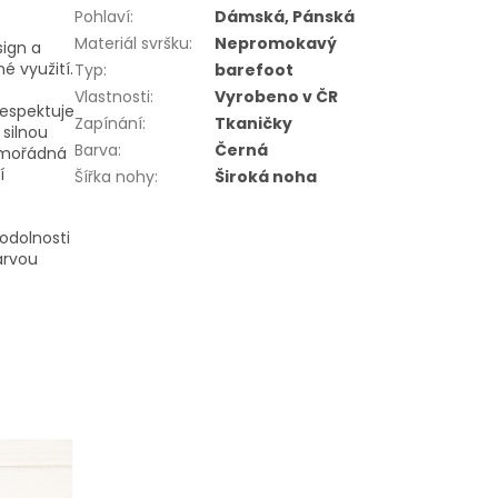
Pohlaví
:
Dámská, Pánská
Materiál svršku
:
Nepromokavý
sign a
é využití.
Typ
:
barefoot
Vlastnosti
:
Vyrobeno v ČR
respektuje
Zapínání
:
Tkaničky
 silnou
Barva
:
Černá
imořádná
í
Šířka nohy
:
Široká noha
odolnosti
arvou