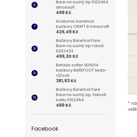
Bare na suchý zip 5102464
dinosauři
499 Kč
Anatomic barefoot
bačkory CRAFT B minecraft
425,49 Kč
Bačkory Barefoot Fare
Bare na suchý zip roboti
5202433
499,30 Kč
Befado softer 901x014
bačkory BAREFOOT šedo-
růžové
381,93 Kč
Bačkory Barefoot Fare
Bare na suchý zip, fialové
květy 5102454
* ná
499 Kč
veli
Facebook