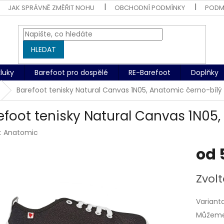
JAK SPRÁVNĚ ZMĚŘIT NOHU
OBCHODNÍ PODMÍNKY
PODM
HLEDAT
kluky
Barefoot pro dospělé
RE-Barefoot
Doplňky
Barefoot tenisky Natural Canvas 1N05, Anatomic černo-bílý 
efoot tenisky Natural Canvas 1N05,
:
Anatomic
od
Měrná
Zvolt
cena:
Variant
Můžeme 