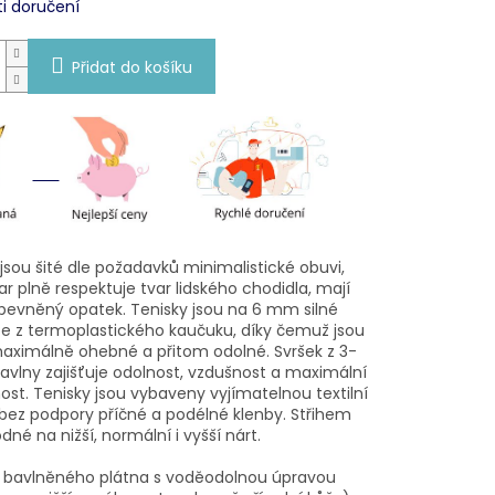
i doručení
Přidat do košíku
jsou šité dle požadavků minimalistické obuvi,
var plně respektuje tvar lidského chodidla, mají
pevněný opatek. Tenisky jsou na 6 mm silné
e z termoplastického kaučuku, díky čemuž jsou
maximálně ohebné a přitom odolné. Svršek z 3-
avlny zajišťuje odolnost, vzdušnost a maximální
ost. Tenisky jsou vybaveny vyjímatelnou textilní
 bez podpory příčné a podélné klenby. Střihem
dné na nižší, normální i vyšší nárt.
z bavlněného plátna s voděodolnou úpravou