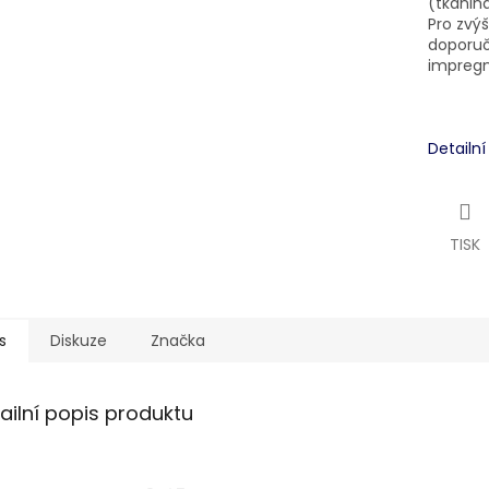
(tkanin
Pro zvý
doporuč
impregna
Detailn
TISK
s
Diskuze
Značka
ailní popis produktu