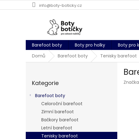
Přejít
info@boty-boticky.cz
na
obsah
Barefoot boty
Boty pro holky
Boty pro 
Domů
Barefoot boty
Tenisky barefoot
P
Bar
o
Přeskočit
s
Kategorie
Značka
kategorie
t
r
Barefoot boty
a
Celoroční barefoot
n
Zimní barefoot
n
í
Bačkory barefoot
p
Letní barefoot
a
Tenisky barefoot