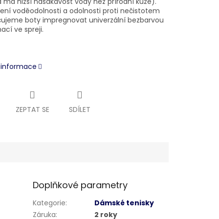
a ma nižší nasákavost vody než přírodní kůže).
šení voděodolnosti a odolnosti proti nečistotem
ujeme boty impregnovat univerzální bezbarvou
cí ve spreji.
í informace
ZEPTAT SE
SDÍLET
Doplňkové parametry
Kategorie
:
Dámské tenisky
Záruka
:
2 roky