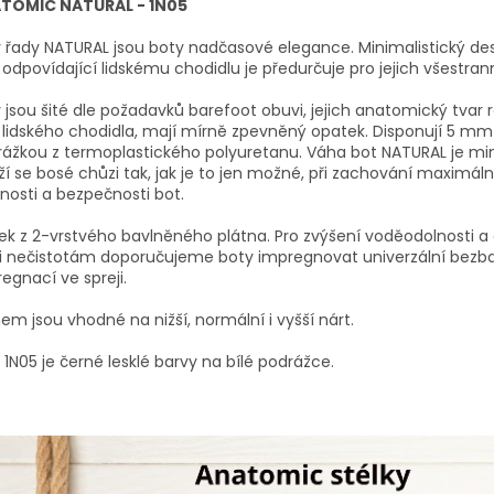
TOMIC NATURAL - 1N05
 řady NATURAL jsou boty nadčasové elegance. Minimalistický de
 odpovídající lidskému chodidlu je předurčuje pro jejich všestrann
 jsou šité dle požadavků barefoot obuvi, jejich anatomický tvar 
 lidského chodidla, mají mírně zpevněný opatek. Disponují 5 mm
rážkou z termoplastického polyuretanu. Váha bot NATURAL je m
iží se bosé chůzi tak, jak je to jen možné, při zachování maximáln
nosti a bezpečnosti bot.
ek z 2-vrstvého bavlněného plátna. Pro zvýšení voděodolnosti a 
ti nečistotám doporučujeme boty impregnovat univerzální bezb
egnací ve spreji.
hem jsou vhodné na nižší, normální i vyšší nárt.
 1N05 je černé lesklé barvy na bílé podrážce.