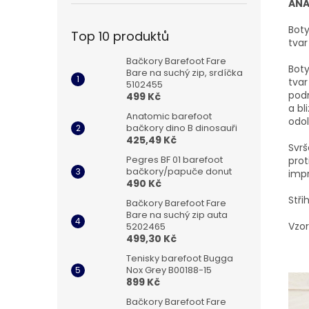
ANA
Boty
Top 10 produktů
tvar
Bačkory Barefoot Fare
Boty
Bare na suchý zip, srdíčka
tvar
5102455
pod
499 Kč
a bl
Anatomic barefoot
odol
bačkory dino B dinosauři
425,49 Kč
Svrš
Pegres BF 01 barefoot
pro
bačkory/papuče donut
impr
490 Kč
Stři
Bačkory Barefoot Fare
Bare na suchý zip auta
Vzor
5202465
499,30 Kč
Tenisky barefoot Bugga
Nox Grey B00188-15
899 Kč
Bačkory Barefoot Fare