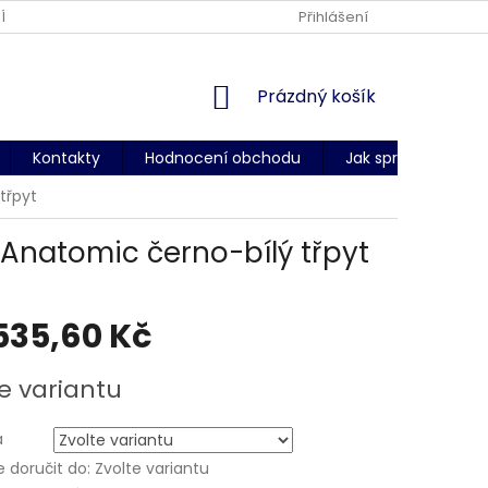
ÍNKY OCHRANY OSOBNÍCH ÚDAJŮ
DODACÍ PODMÍNKY
Přihlášení
CERT
NÁKUPNÍ
Prázdný košík
KOŠÍK
Kontakty
Hodnocení obchodu
Jak správně změři
třpyt
 Anatomic černo-bílý třpyt
535,60 Kč
e variantu
a
doručit do:
Zvolte variantu