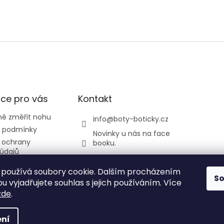
ce pro vás
Kontakt
ně změřit nohu
info
@
boty-boticky.cz
 podmínky
Novinky u nás na face
 ochrany
booku.
údajů
listickatedi
odmínky
používá soubory cookie. Dalším procházením
y a Žirafa
S
 vyjadřujete souhlas s jejich používáním. Více
zde
.
ní
 vyhrazena.