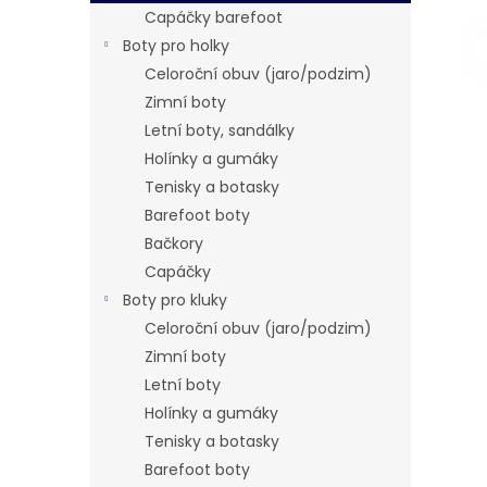
n
Capáčky barefoot
e
Boty pro holky
l
Celoroční obuv (jaro/podzim)
Zimní boty
Letní boty, sandálky
Holínky a gumáky
Tenisky a botasky
Barefoot boty
Bačkory
Capáčky
Boty pro kluky
Celoroční obuv (jaro/podzim)
Zimní boty
Letní boty
Holínky a gumáky
Tenisky a botasky
Barefoot boty