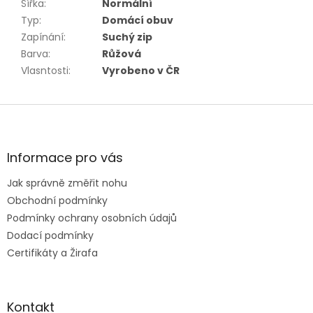
Šířka
:
Normální
Typ
:
Domácí obuv
Zapínání
:
Suchý zip
Barva
:
Růžová
Vlasntosti
:
Vyrobeno v ČR
Z
á
p
a
Informace pro vás
t
Jak správně změřit nohu
í
Obchodní podmínky
Podmínky ochrany osobních údajů
Dodací podmínky
Certifikáty a Žirafa
Kontakt