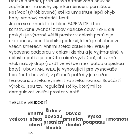
Dětská domácí/přezůvková štróblovaná obuv se
zapínáním na suchý zip v kombinaci s gumičkou.
Našívací (štróblovaná) stélka umožňuje lepší ohyb
boty. Vrchový materiál: textil.
Jedná se o model z kolekce FARE WIDE, která
konstrukčně vychází z řady klasické obuvi FARE, ale
poskytuje výrazně větší prostor v oblasti prstů a je
osazena vysoce flexibilní podešví, která je ohebná ve
všech směrech. Vnitřní stélka obuvi FARE WIDE je
vybavena podporou v oblasti klenku a je vyjímatelná. V
oblasti opatku je použito mírné vyztužení, obuv má
však nulový drop (rozdíl ve výšce mezi patou a špičkou
boty). Obuv FARE WIDE je vyhovující i pro vyznavače
barefoot obouvání, v případě potřeby je možno
tvarovanou stélku vyměnit za stélku rovnou. Součástí
výrobku jsou tzv. regulační stélky, kterými lze
doregulovat vnitřní prostor v botě.
TABULKA VELIKOSTÍ
Šířka v
Vnitřní
Obvod
obvodu
Výška
Velikost
délka
prstních
Hmotnost
prstních
podpatku
obuvi
kloubů
kloubů
153