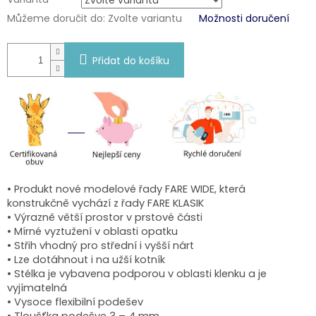
Můžeme doručit do:
Zvolte variantu
Možnosti doručení
Přidat do košíku
• Produkt nové modelové řady FARE WIDE, která
konstrukčně vychází z řady FARE KLASIK
• Výrazně větší prostor v prstové části
• Mírné vyztužení v oblasti opatku
• Střih vhodný pro střední i vyšší nárt
• Lze dotáhnout i na užší kotník
• Stélka je vybavena podporou v oblasti klenku a je
vyjímatelná
• Vysoce flexibilní podešev
•
Tloušťka podešve 3 – 4 mm