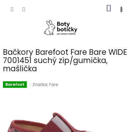
Přejít
NÁKUP
na
obsah
KOŠÍK
Bačkory Barefoot Fare Bare WIDE
7001451 suchý zip/gumička,
mašlička
Značka:
Fare
Barefoot