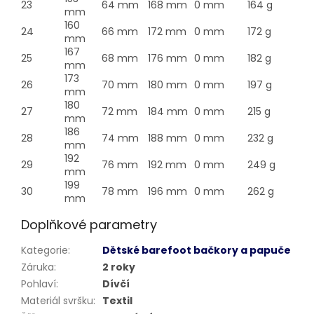
23
64 mm
168 mm
0 mm
164 g
mm
160
24
66 mm
172 mm
0 mm
172 g
mm
167
25
68 mm
176 mm
0 mm
182 g
mm
173
26
70 mm
180 mm
0 mm
197 g
mm
180
27
72 mm
184 mm
0 mm
215 g
mm
186
28
74 mm
188 mm
0 mm
232 g
mm
192
29
76 mm
192 mm
0 mm
249 g
mm
199
30
78 mm
196 mm
0 mm
262 g
mm
Doplňkové parametry
Kategorie
:
Dětské barefoot bačkory a papuče
Záruka
:
2 roky
Pohlaví
:
Dívčí
Materiál svršku
:
Textil